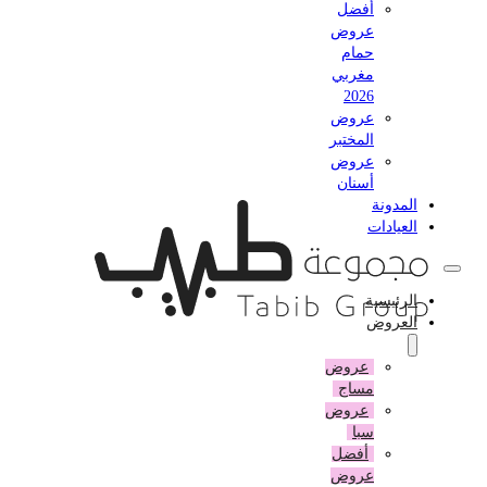
أفضل
عروض
حمام
مغربي
2026
عروض
المختبر
عروض
أسنان
المدونة
العيادات
الرئيسية
العروض
عروض
مساج
عروض
سبا
أفضل
عروض