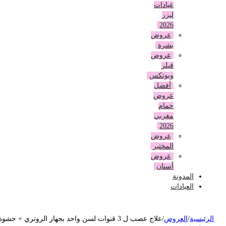
عيادات
ليزر
2026
عروض
بشرة
عروض
فيلر
وبوتكس
أفضل
عروض
حمام
مغربي
2026
عروض
المختبر
عروض
أسنان
المدونة
العيادات
لرئيسية
/
العروض
/
علاج عصب ل 3 قنوات لسن واحد بجهاز الروتري + حشوة