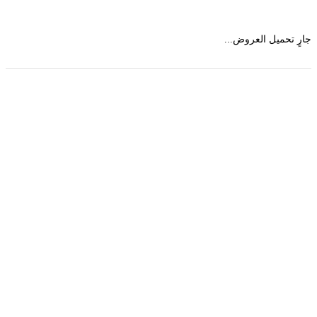
 تحميل العروض...
حمل تطبیق مجموعة طبیب واستعرض أكثر من 9000
عرض من أكثر من 600 عیادة تجمیل