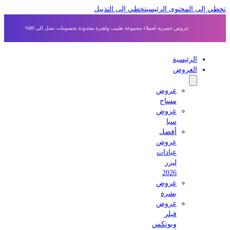
 إلى المحتوى الرئيسي
تخطي إلى التذييل
عروض حصرية لعملاء مجموعة طبيب ولفترة محدودة بخصومات تصل الى 80%
الرئيسية
العروض
عروض
مساج
عروض
سبا
أفضل
عروض
عيادات
ليزر
2026
عروض
بشرة
عروض
فيلر
وبوتكس