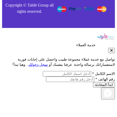
Copyright © Tabib Group all
rights reserved.
خدمة العملاء
صل مع خدمة عملاء مجموعة طبيب واحصل على إجابات فورية
فساراتك برسالة واحدة. عرفنا بنفسك أو
سجل دخولك
.. وهيا نبدأ!
م الكامل *
الهاتف *
أ المحادثة