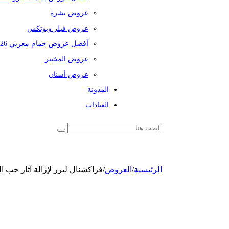
عروض بشرة
عروض فيلر وبوتكس
أفضل عروض حمام مغربي 2026
عروض المختبر
عروض أسنان
المدونة
العيادات
الرئيسية
/
العروض
/
فراكشنال ليزر لإزالة آثار حب ا