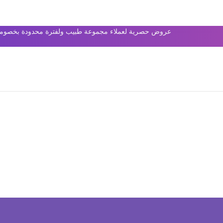
عروض حصرية لعملاء مجموعة طبيب ولفترة محدودة بخصومات 