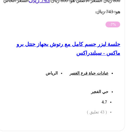
800
ريال
السعر الأصلي هو: 800 ريال.
السعر الحالي
هو: 743 ريال.
-7%
جلسة ليزر جسم كامل مع رتوش بجهاز جنتل برو
ماكس - سبلندراكس
عيادات حياة فرع الغدير
الرياض
حي الغدير
4.7
(
43
تعليق )
احجز الان