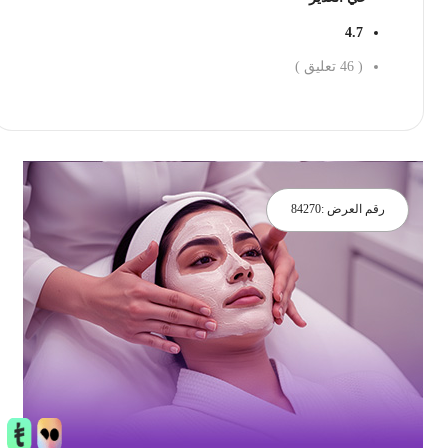
4.7
(
46
تعليق )
احجز الان
رقم العرض :
84270