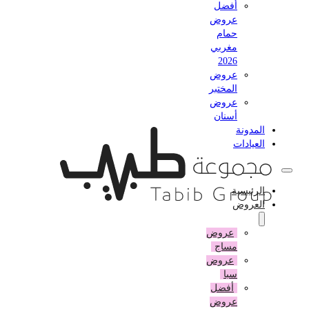
أفضل
عروض
حمام
مغربي
2026
عروض
المختبر
عروض
أسنان
المدونة
العيادات
الرئيسية
العروض
عروض
مساج
عروض
سبا
أفضل
عروض