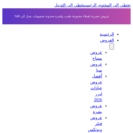
 إلى المحتوى الرئيسي
تخطي إلى التذييل
عروض حصرية لعملاء مجموعة طبيب ولفترة محدودة بخصومات تصل الى 80%
الرئيسية
العروض
عروض
مساج
عروض
سبا
أفضل
عروض
عيادات
ليزر
2026
عروض
بشرة
عروض
فيلر
وبوتكس