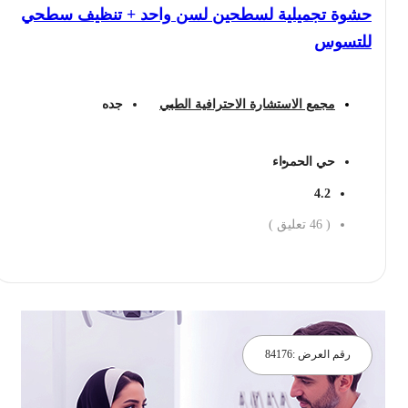
حشوة تجميلية لسطحين لسن واحد + تنظيف سطحي
للتسوس
مجمع الاستشارة الاحترافية الطبي
جده
حي الحمراء
4.2
(
46
تعليق )
احجز الان
رقم العرض :
84176