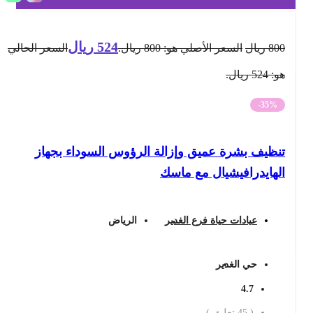
524
ريال
800
ريال
السعر الأصلي هو: 800 ريال.
السعر الحالي
هو: 524 ريال.
-35%
تنظيف بشرة عميق وإزالة الرؤوس السوداء بجهاز
الهايدرافيشيال مع ماسك
عيادات حياة فرع الغدير
الرياض
حي الغدير
4.7
(
45
تعليق )