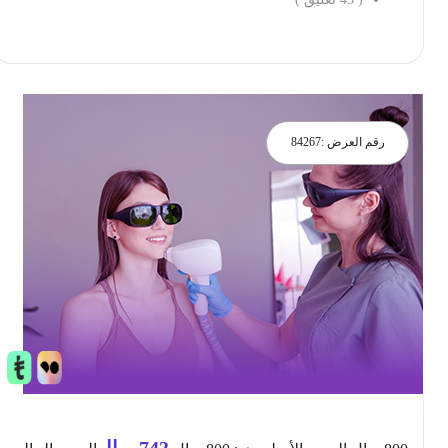
احجز الان
رقم العرض :
84267
743
ريال