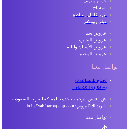
حمام مغربي
المساج
ليزر كامل ومناطق
فيلر وبوتكس
عروض سبا
عروض البشرة
عروض الأسنان واللثة
عروض المختبر
تواصل معنا
تحتاج للمساعدة؟
(+966) 563232514
ش . فيض الرحمة - جدة - المملكة العربية السعودية
البريد الإلكتروني: help@tabibgroupapp.com
تواصل معنا