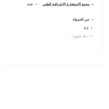
مجمع الاستشارة الاحترافية الطبي
جده
حي الحمراء
4.2
(
46
تعليق )
احجز الان
حمل تطبیق مجموعة طبیب واستعرض أكثر من 9000
عرض من أكثر من 600 عیادة تجمیل