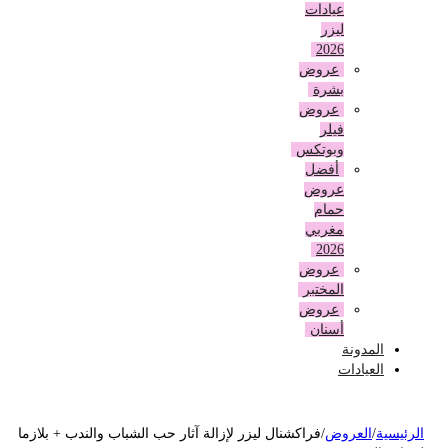
عيادات
ليزر
2026
عروض
بشرة
عروض
فيلر
وبوتكس
أفضل
عروض
حمام
مغربي
2026
عروض
المختبر
عروض
أسنان
المدونة
العيادات
لرئيسية
/
العروض
/
فراكشنال ليزر لإزالة آثار حب الشباب والندب + بلازما