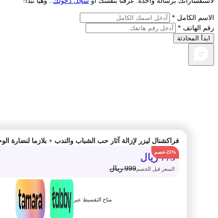
فساراتك برسالة واحدة. عرفنا بنفسك أو
سجل دخولك
.. وهيا نبدأ!
م الكامل *
الهاتف *
أ المحادثة
فراكشنال ليزر لإزالة آثار حب الشباب والندب + بلازما لنضارة الوجه
-23%
773
ريال
999
ريال
السعر قبل الخصم
متاح التقسيط عبر