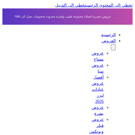
 إلى المحتوى الرئيسي
تخطي إلى التذييل
عروض حصرية لعملاء مجموعة طبيب ولفترة محدودة بخصومات تصل الى 80%
الرئيسية
العروض
عروض
مساج
عروض
سبا
أفضل
عروض
عيادات
ليزر
2026
عروض
بشرة
عروض
فيلر
وبوتكس