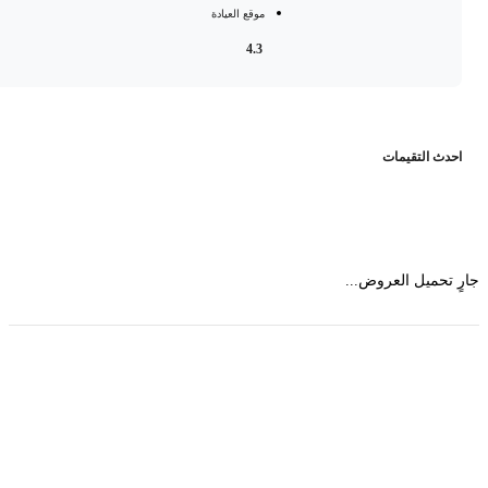
موقع العيادة
4.3
حدث التقيمات
 تحميل العروض...
حمل تطبیق مجموعة طبیب واستعرض أكثر من 9000
عرض من أكثر من 600 عیادة تجمیل