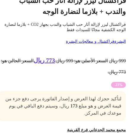
راكشنال ليزر لإزالة آثار حب الشباب
الندب + بلازما لنضارة الوجه
فراكشنال ليزر لإزالة آثار حب الشباب والندب بجهاز CO2 + بلازما لنضارة
لوجه الكشفية مجانًا للسيدات فقط
لبشرة
فراكشنال و معالجات البشرة
773
ريال
99
ريال
السعر الأصلي هو: 999 ريال.
السعر الحالي هو:
7 ريال.
-23%
لتأكيد حجزك لهذا العرض و إصدار الفاتورة يرجى دفع جزء من
قيمة العرض و هو مبلغ
173
ريال، وسيتم دفع الباقي في يوم
موعدك في المركز.
جمع محمد الجدعاني فرع القرينية