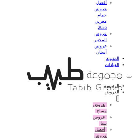
أفضل
عروض
حمام
مغربي
2026
عروض
المختبر
عروض
أسنان
المدونة
العيادات
الرئيسية
العروض
عروض
مساج
عروض
سبا
أفضل
عروض