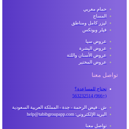
حمام مغربي
المساج
ليزر كامل ومناطق
فيلر وبوتكس
عروض سبا
عروض البشرة
عروض الأسنان واللثة
عروض المختبر
تواصل معنا
تحتاج للمساعدة؟
(+966) 563232514
ش . فيض الرحمة - جدة - المملكة العربية السعودية
البريد الإلكتروني: help@tabibgroupapp.com
تواصل معنا