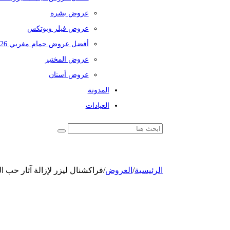
عروض بشرة
عروض فيلر وبوتكس
أفضل عروض حمام مغربي 2026
عروض المختبر
عروض أسنان
المدونة
العيادات
الرئيسية
/
العروض
/
فراكشنال ليزر لإزالة آثار حب ا