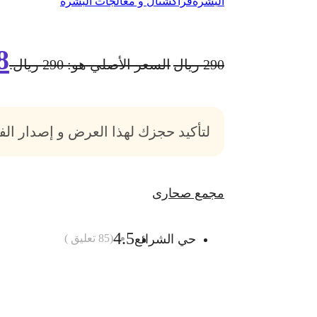
البشرة
فراكشنال و معالجات البشرة
8
290
ريال
السعر الأصلي هو: 290 ريال.
لتأكيد حجزك لهذا العرض و إصدار ال
مجمع صحارى
4.5
حي الشرائع
(
85
تعليق )
أضف الى السلة