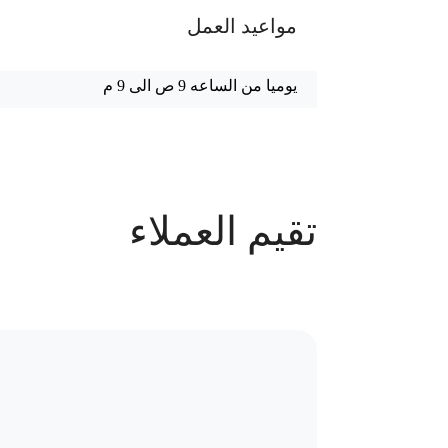
مواعيد العمل
يوميا من الساعه 9 ص الى 9 م
عدد الحجوزات
تقيم العملاء
85 حجز
سياسة الاستبدال و المرتجعات و تغير
موقع العيادة