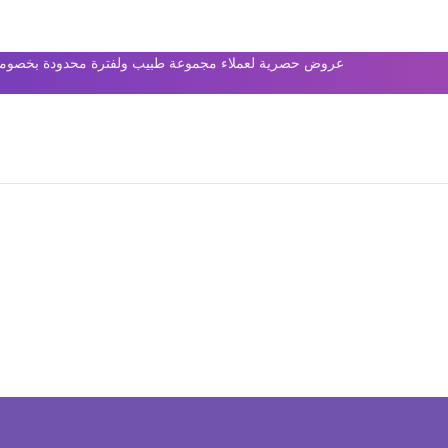
عروض حصرية لعملاء مجموعة طبيب ولفترة محدودة بخصومات 