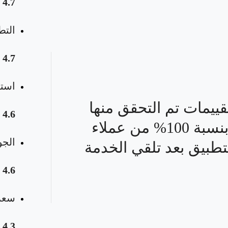
4.7
التط
4.7
استق
قييمات تم التحقق منها
4.6
بنسبة 100% من عملاء
الجو
تطبيق بعد تلقي الخدمة
4.6
سعر 
4.3