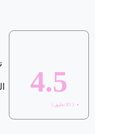
ت
4.5
ال
(
85
تعليق )