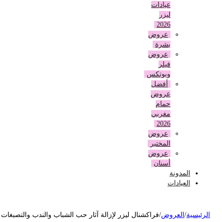
عيادات
ليزر
2026
عروض
بشرة
عروض
فيلر
وبوتكس
أفضل
عروض
حمام
مغربي
2026
عروض
المختبر
عروض
أسنان
المدونة
العيادات
لرئيسية
/
العروض
/
فراكشنال ليزر لإزالة آثار حب الشباب والندب والتصبغات