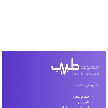
عروض طبيب
حمام مغربي
المساج
ليزر كامل ومناطق