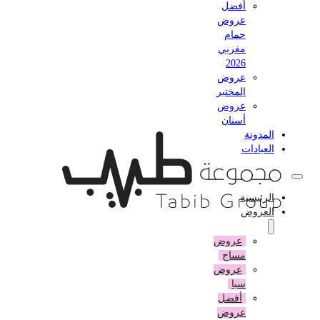
أفضل
عروض
حمام
مغربي
2026
عروض
المختبر
عروض
أسنان
المدونة
العيادات
الرئيسية
العروض
عروض
مساج
عروض
سبا
أفضل
عروض