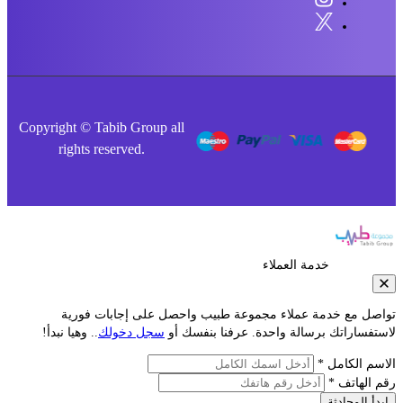
Copyright © Tabib Group all
rights reserved.
خدمة العملاء
صل مع خدمة عملاء مجموعة طبيب واحصل على إجابات فورية
فساراتك برسالة واحدة. عرفنا بنفسك أو
سجل دخولك
.. وهيا نبدأ!
م الكامل *
الهاتف *
أ المحادثة