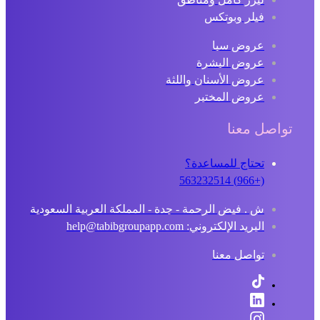
فيلر وبوتكس
عروض سبا
عروض البشرة
عروض الأسنان واللثة
عروض المختبر
تواصل معنا
تحتاج للمساعدة؟
(+966) 563232514
ش . فيض الرحمة - جدة - المملكة العربية السعودية
البريد الإلكتروني: help@tabibgroupapp.com
تواصل معنا