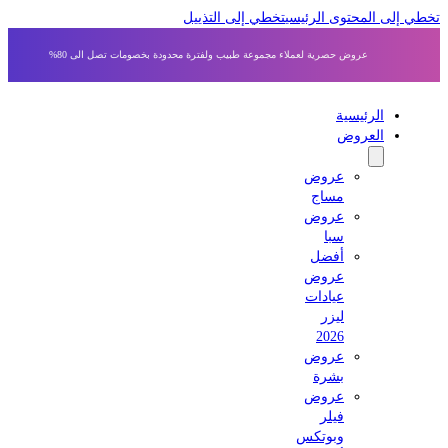
 إلى المحتوى الرئيسي
تخطي إلى التذييل
عروض حصرية لعملاء مجموعة طبيب ولفترة محدودة بخصومات تصل الى 80%
الرئيسية
العروض
عروض
مساج
عروض
سبا
أفضل
عروض
عيادات
ليزر
2026
عروض
بشرة
عروض
فيلر
وبوتكس