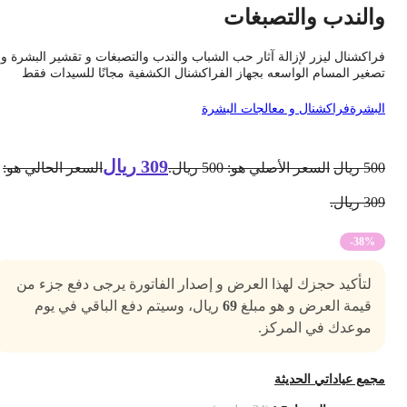
الندب والتصبغات
راكشنال ليزر لإزالة آثار حب الشباب والندب والتصبغات و تقشير البشرة و
صغير المسام الواسعه بجهاز الفراكشنال الكشفية مجانًا للسيدات فقط
لبشرة
فراكشنال و معالجات البشرة
309
ريال
50
ريال
السعر الأصلي هو: 500 ريال.
السعر الحالي هو:
3 ريال.
-38%
لتأكيد حجزك لهذا العرض و إصدار الفاتورة يرجى دفع جزء من
قيمة العرض و هو مبلغ
69
ريال، وسيتم دفع الباقي في يوم
موعدك في المركز.
جمع عياداتي الحديثة