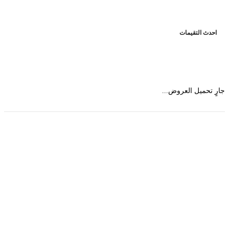
حدث التقيمات
 تحميل العروض...
حمل تطبیق مجموعة طبیب واستعرض أكثر من 9000
عرض من أكثر من 600 عیادة تجمیل