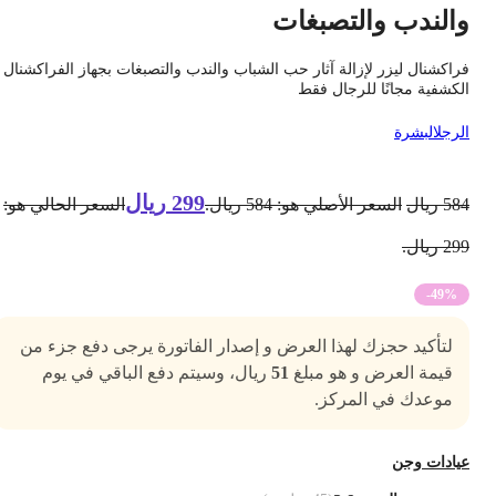
الندب والتصبغات
راكشنال ليزر لإزالة آثار حب الشباب والندب والتصبغات بجهاز الفراكشنال
لكشفية مجانًا للرجال فقط
لرجل
البشرة
299
ريال
58
ريال
السعر الأصلي هو: 584 ريال.
السعر الحالي هو:
2 ريال.
-49%
لتأكيد حجزك لهذا العرض و إصدار الفاتورة يرجى دفع جزء من
قيمة العرض و هو مبلغ
51
ريال، وسيتم دفع الباقي في يوم
موعدك في المركز.
يادات وجن