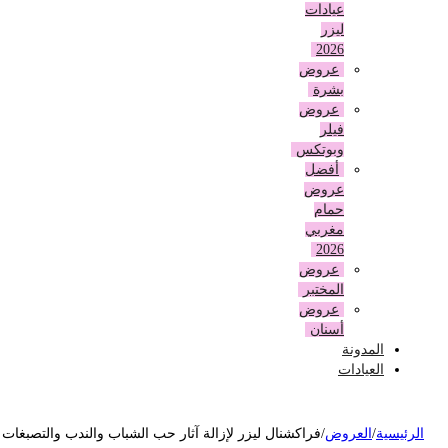
عيادات
ليزر
2026
عروض
بشرة
عروض
فيلر
وبوتكس
أفضل
عروض
حمام
مغربي
2026
عروض
المختبر
عروض
أسنان
المدونة
العيادات
لرئيسية
/
العروض
/
فراكشنال ليزر لإزالة آثار حب الشباب والندب والتصبغات