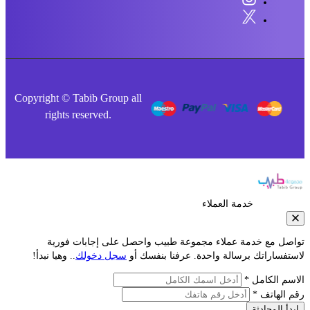
Copyright © Tabib Group all
rights reserved.
خدمة العملاء
صل مع خدمة عملاء مجموعة طبيب واحصل على إجابات فورية
فساراتك برسالة واحدة. عرفنا بنفسك أو
سجل دخولك
.. وهيا نبدأ!
م الكامل *
الهاتف *
أ المحادثة