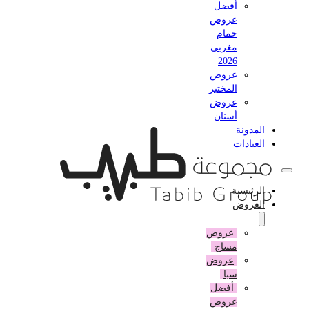
أفضل
عروض
حمام
مغربي
2026
عروض
المختبر
عروض
أسنان
المدونة
العيادات
الرئيسية
العروض
عروض
مساج
عروض
سبا
أفضل
عروض