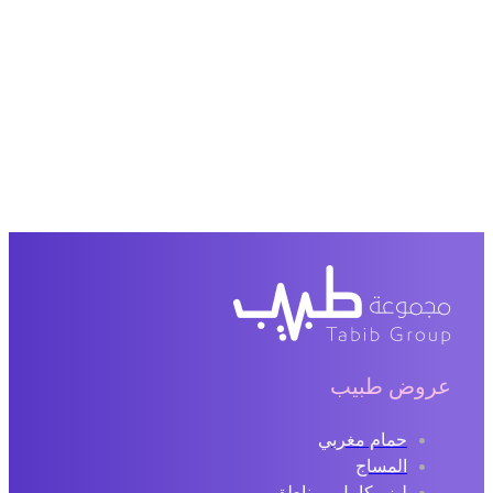
عروض طبيب
حمام مغربي
المساج
ليزر كامل ومناطق