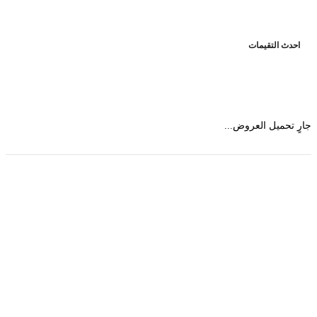
حدث التقيمات
 تحميل العروض...
حمل تطبیق مجموعة طبیب واستعرض أكثر من 9000
عرض من أكثر من 600 عیادة تجمیل