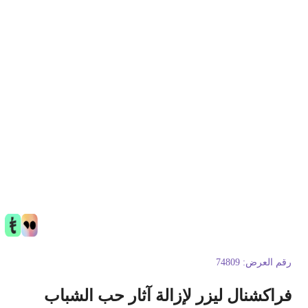
قم العرض:
74809
راكشنال ليزر لإزالة آثار حب الشباب