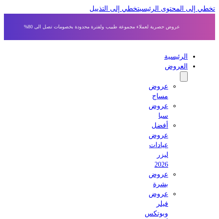
 إلى المحتوى الرئيسي
تخطي إلى التذييل
عروض حصرية لعملاء مجموعة طبيب ولفترة محدودة بخصومات تصل الى 80%
الرئيسية
العروض
عروض
مساج
عروض
سبا
أفضل
عروض
عيادات
ليزر
2026
عروض
بشرة
عروض
فيلر
وبوتكس