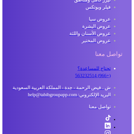
فيلر وبوتكس
عروض سبا
عروض البشرة
عروض الأسنان واللثة
عروض المختبر
تواصل معنا
تحتاج للمساعدة؟
(+966) 563232514
ش . فيض الرحمة - جدة - المملكة العربية السعودية
البريد الإلكتروني: help@tabibgroupapp.com
تواصل معنا