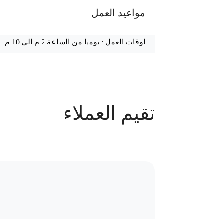
مواعيد العمل
اوقات العمل : يوميا من الساعة 2 م الى 10 م
عدد الحجوزات
تقيم العملاء
66 حجز
سياسة الاستبدال و المرتجعات و تغير
موقع العيادة