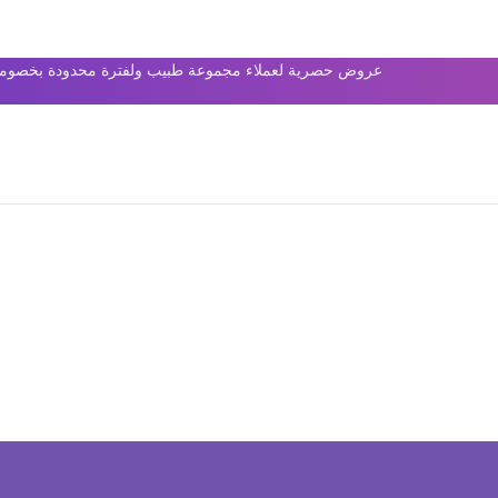
عروض حصرية لعملاء مجموعة طبيب ولفترة محدودة بخصومات 