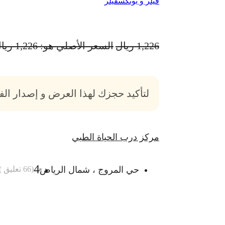
فيلر و بوتكس
فيلر
1,226
ريال
السعر الأصلي هو: 1,226 ريال.
لتأكيد حجزك لهذا العرض و إصدار ال
مركز درب الحياة الطبي
4
حي المروج ، شمال الرياض
(
66
تعليق )
أضف الى السلة