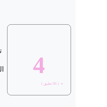
ت
4
ال
(
66
تعليق )