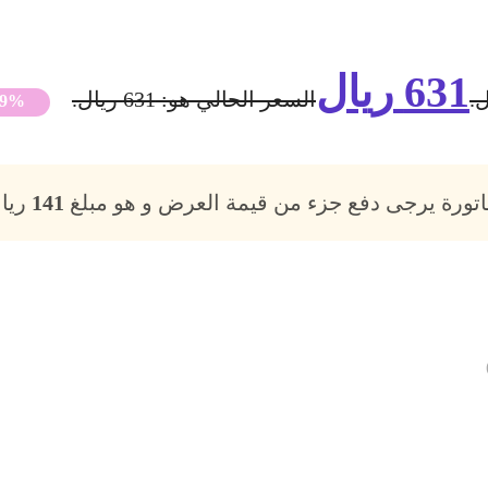
631
ريال
السعر الحالي هو: 631 ريال.
49%
فاتورة يرجى دفع جزء من قيمة العرض و هو مبلغ
141
ريال