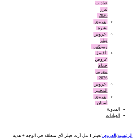
عيادات
ليزر
2026
عروض
بشرة
عروض
فيلر
وبوتكس
أفضل
عروض
حمام
مغربي
2026
عروض
المختبر
عروض
أسنان
المدونة
العيادات
لرئيسية
/
العروض
/
فيلر 1 مل آرت فيلر لأي منطقة في الوجه + هدية