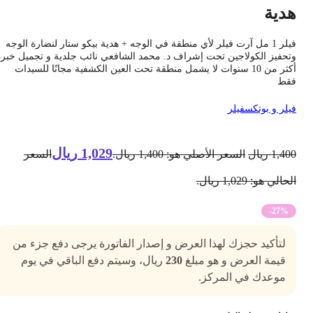
دية
فيلر 1 مل آرت فيلر لأي منطقة في الوجه + هدية بيكو ستار لنضارة الوجه
تحفيز الكولاجين تحت إشراف د. محمد الشافعي نائب جلدية و تجميل خبرة
أكثر من 10 سنوات لا يشمل منطقة تحت العين الكشفية مجانًا للسيدات
قط
يلر و بوتكس
فيلر
1,029
ريال
1,40
ريال
السعر الأصلي هو: 1,400 ريال.
السعر
حالي هو: 1,029 ريال.
-27%
لتأكيد حجزك لهذا العرض و إصدار الفاتورة يرجى دفع جزء من
قيمة العرض و هو مبلغ
230
ريال، وسيتم دفع الباقي في يوم
موعدك في المركز.