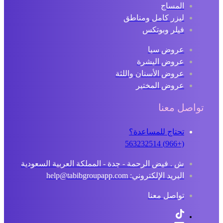
المساج
ليزر كامل ومناطق
فيلر وبوتكس
عروض سبا
عروض البشرة
عروض الأسنان واللثة
عروض المختبر
تواصل معنا
تحتاج للمساعدة؟
(+966) 563232514
ش . فيض الرحمة - جدة - المملكة العربية السعودية
البريد الإلكتروني: help@tabibgroupapp.com
تواصل معنا