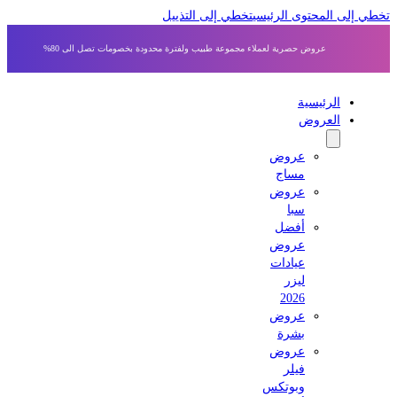
 إلى المحتوى الرئيسي
تخطي إلى التذييل
عروض حصرية لعملاء مجموعة طبيب ولفترة محدودة بخصومات تصل الى 80%
الرئيسية
العروض
عروض
مساج
عروض
سبا
أفضل
عروض
عيادات
ليزر
2026
عروض
بشرة
عروض
فيلر
وبوتكس