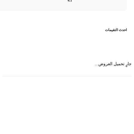
4.1
حدث التقيمات
 تحميل العروض...
حمل تطبیق مجموعة طبیب واستعرض أكثر من 9000
عرض من أكثر من 600 عیادة تجمیل