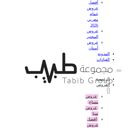
أفضل
عروض
حمام
مغربي
2026
عروض
المختبر
عروض
أسنان
المدونة
العيادات
الرئيسية
العروض
عروض
مساج
عروض
سبا
أفضل
عروض