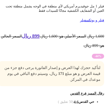
فيلر 1 مل جوفيديرم أمريكي لأي منطقة في الوجه يشمل منطقة تحت
لعين أو الشفايف الكشفية مجانًا للسيدات فقط
يلر و بوتكس
فيلر
899
ريال
1,60
ريال
السعر الأصلي هو: 1,600 ريال.
السعر الحالي
 899 ريال.
-44%
لتأكيد حجزك لهذا العرض و إصدار الفاتورة يرجى دفع جزء من
قيمة العرض و هو مبلغ
171
ريال، وسيتم دفع الباقي في يوم
موعدك في المركز.
فال المميز فرع القدس
حي القدس
4.6
(
50
تعليق )