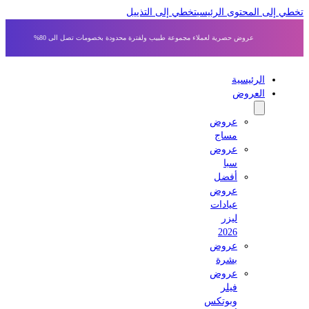
 إلى المحتوى الرئيسي
تخطي إلى التذييل
عروض حصرية لعملاء مجموعة طبيب ولفترة محدودة بخصومات تصل الى 80%
الرئيسية
العروض
عروض
مساج
عروض
سبا
أفضل
عروض
عيادات
ليزر
2026
عروض
بشرة
عروض
فيلر
وبوتكس