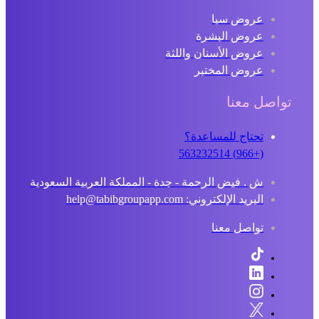
عروض سبا
عروض البشرة
عروض الأسنان واللثة
عروض المختبر
تواصل معنا
تحتاج للمساعدة؟
(+966) 563232514
ش . فيض الرحمة - جدة - المملكة العربية السعودية
البريد الإلكتروني: help@tabibgroupapp.com
تواصل معنا