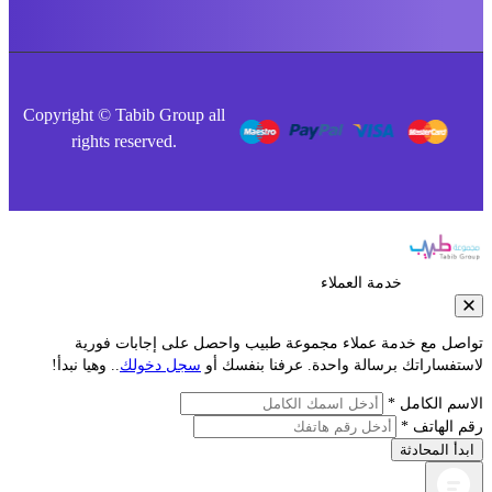
Copyright © Tabib Group all
rights reserved.
خدمة العملاء
صل مع خدمة عملاء مجموعة طبيب واحصل على إجابات فورية
فساراتك برسالة واحدة. عرفنا بنفسك أو
سجل دخولك
.. وهيا نبدأ!
م الكامل *
الهاتف *
أ المحادثة