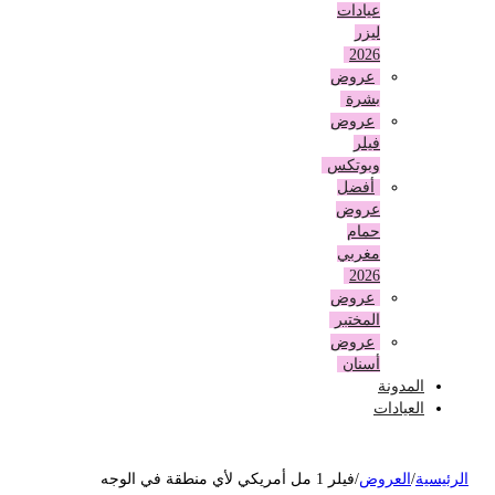
عيادات
ليزر
2026
عروض
بشرة
عروض
فيلر
وبوتكس
أفضل
عروض
حمام
مغربي
2026
عروض
المختبر
عروض
أسنان
المدونة
العيادات
لرئيسية
/
العروض
/
فيلر 1 مل أمريكي لأي منطقة في الوجه