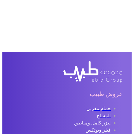
عروض طبيب
حمام مغربي
المساج
ليزر كامل ومناطق
فيلر وبوتكس