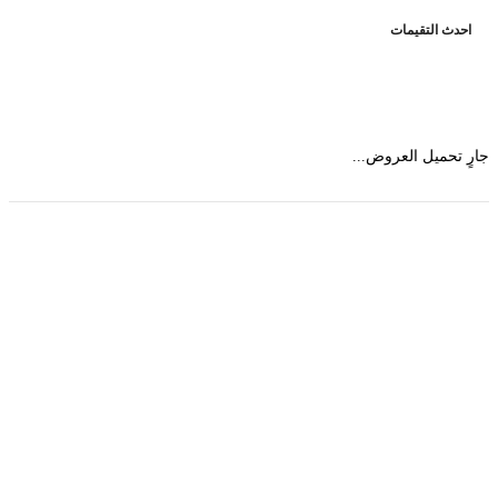
حدث التقيمات
 تحميل العروض...
حمل تطبیق مجموعة طبیب واستعرض أكثر من 9000
عرض من أكثر من 600 عیادة تجمیل