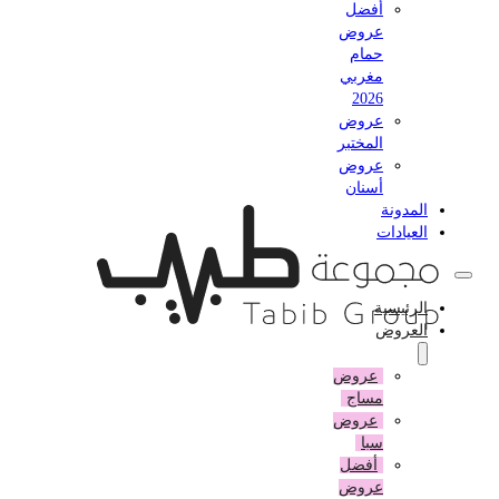
أفضل
عروض
حمام
مغربي
2026
عروض
المختبر
عروض
أسنان
المدونة
العيادات
الرئيسية
العروض
عروض
مساج
عروض
سبا
أفضل
عروض