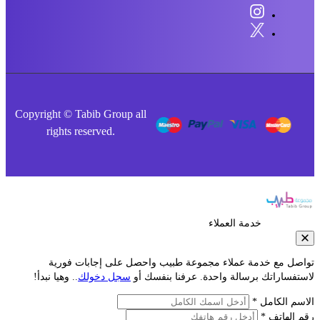
Copyright © Tabib Group all
rights reserved.
خدمة العملاء
صل مع خدمة عملاء مجموعة طبيب واحصل على إجابات فورية
فساراتك برسالة واحدة. عرفنا بنفسك أو
سجل دخولك
.. وهيا نبدأ!
م الكامل *
الهاتف *