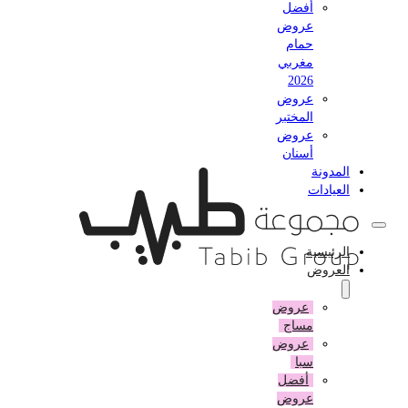
أفضل
عروض
حمام
مغربي
2026
عروض
المختبر
عروض
أسنان
المدونة
العيادات
الرئيسية
العروض
عروض
مساج
عروض
سبا
أفضل
عروض