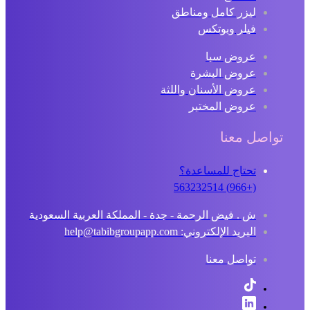
ليزر كامل ومناطق
فيلر وبوتكس
عروض سبا
عروض البشرة
عروض الأسنان واللثة
عروض المختبر
تواصل معنا
تحتاج للمساعدة؟
(+966) 563232514
ش . فيض الرحمة - جدة - المملكة العربية السعودية
البريد الإلكتروني: help@tabibgroupapp.com
تواصل معنا