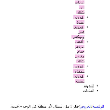
عيادات
ليزر
2026
عروض
بشرة
عروض
فيلر
وبوتكس
أفضل
عروض
حمام
مغربي
2026
عروض
المختبر
عروض
أسنان
المدونة
العيادات
لرئيسية
/
العروض
/
فيلر 1 مل انستيال لأي منطقة في الوجه + خدمة