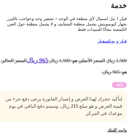
دمة
فيلر 1 مل انستيال لأي منطقة في الوجه + تشقير وجه وحواجب بالليزر
جهاز كيوسويتش يشمل منطقة الشفايف و لا يشمل منطقة حول العين
لكشفية مجانًا للسيدات فقط
يلر و بوتكس
فيلر
965
ريال
1,50
ريال
السعر الأصلي هو: 1,500 ريال.
السعر الحالي
 965 ريال.
-36%
لتأكيد حجزك لهذا العرض و إصدار الفاتورة يرجى دفع جزء من
قيمة العرض و هو مبلغ
215
ريال، وسيتم دفع الباقي في يوم
موعدك في المركز.
ايت كلينك