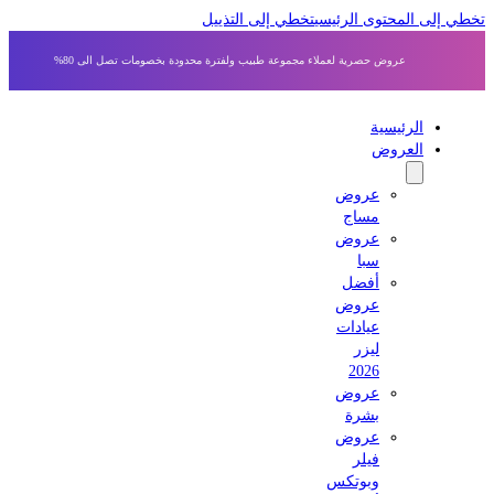
 إلى المحتوى الرئيسي
تخطي إلى التذييل
عروض حصرية لعملاء مجموعة طبيب ولفترة محدودة بخصومات تصل الى 80%
الرئيسية
العروض
عروض
مساج
عروض
سبا
أفضل
عروض
عيادات
ليزر
2026
عروض
بشرة
عروض
فيلر
وبوتكس