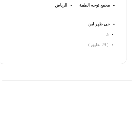
مجمع توجه الطبية
الرياض
حي ظهر لبن
5
(
29
تعليق )
احجز الان
حمل تطبیق مجموعة طبیب واستعرض أكثر من 9000
عرض من أكثر من 600 عیادة تجمیل