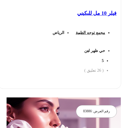
فيلر 10 مل للبكيني
مجمع توجه الطبية
الرياض
حي ظهر لبن
5
(
26
تعليق )
احجز الان
رقم العرض :
83886