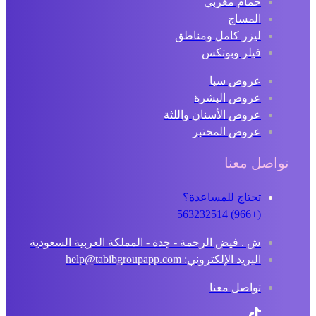
حمام مغربي
المساج
ليزر كامل ومناطق
فيلر وبوتكس
عروض سبا
عروض البشرة
عروض الأسنان واللثة
عروض المختبر
تواصل معنا
تحتاج للمساعدة؟
(+966) 563232514
ش . فيض الرحمة - جدة - المملكة العربية السعودية
البريد الإلكتروني: help@tabibgroupapp.com
تواصل معنا