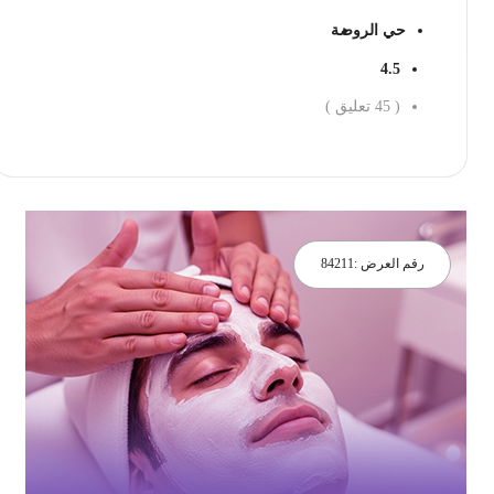
حي الروضة
4.5
(
45
تعليق )
احجز الان
رقم العرض :
84211