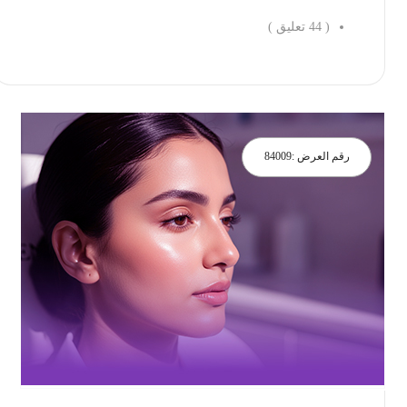
(
44
تعليق )
احجز الان
رقم العرض :
84009