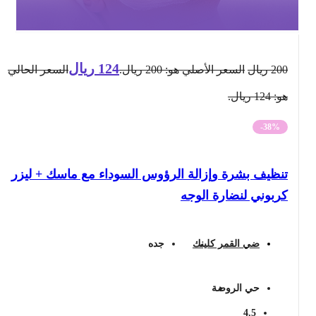
124
ريال
200
ريال
السعر الأصلي هو: 200 ريال.
السعر الحالي
هو: 124 ريال.
-38%
تنظيف بشرة وإزالة الرؤوس السوداء مع ماسك + ليزر
كربوني لنضارة الوجه
ضي القمر كلينك
جده
حي الروضة
4.5