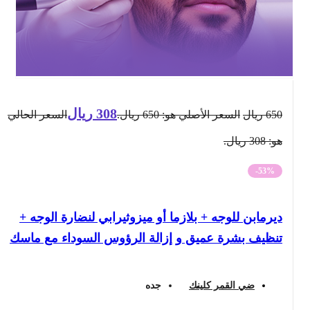
308
ريال
650
ريال
السعر الأصلي هو: 650 ريال.
السعر الحالي
هو: 308 ريال.
-53%
ديرمابن للوجه + بلازما أو ميزوثيرابي لنضارة الوجه +
تنظيف بشرة عميق و إزالة الرؤوس السوداء مع ماسك
ضي القمر كلينك
جده