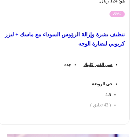
هو: 124 ريال.
-59%
تنظيف بشرة وإزالة الرؤوس السوداء مع ماسك + ليزر
كربوني لنضارة الوجه
ضي القمر كلينك
جده
حي الروضة
4.5
(
42
تعليق )
احجز الان