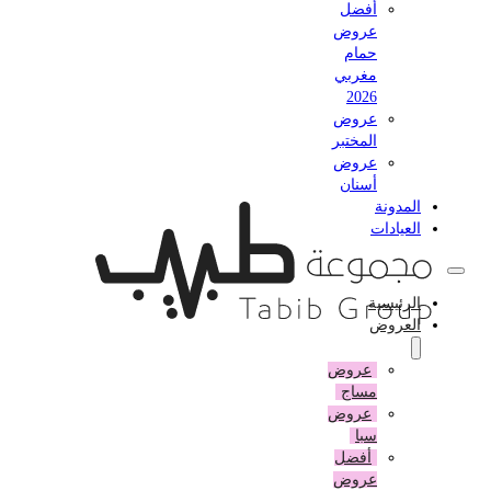
أفضل
عروض
حمام
مغربي
2026
عروض
المختبر
عروض
أسنان
المدونة
العيادات
الرئيسية
العروض
عروض
مساج
عروض
سبا
أفضل
عروض