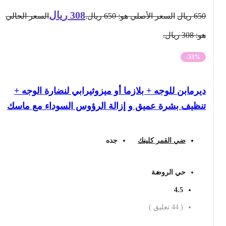
308
ريال
650
ريال
السعر الأصلي هو: 650 ريال.
السعر الحالي
هو: 308 ريال.
-53%
ديرمابن للوجه + بلازما أو ميزوثيرابي لنضارة الوجه +
تنظيف بشرة عميق و إزالة الرؤوس السوداء مع ماسك
ضي القمر كلينك
جده
حي الروضة
4.5
(
44
تعليق )
احجز الان