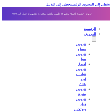
 إلى المحتوى الرئيسي
تخطي إلى التذييل
عروض حصرية لعملاء مجموعة طبيب ولفترة محدودة بخصومات تصل الى 80%
الرئيسية
العروض
عروض
مساج
عروض
سبا
أفضل
عروض
عيادات
ليزر
2026
عروض
بشرة
عروض
فيلر
وبوتكس