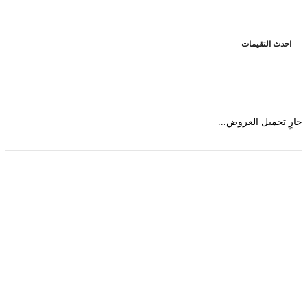
حدث التقيمات
 تحميل العروض...
حمل تطبیق مجموعة طبیب واستعرض أكثر من 9000
عرض من أكثر من 600 عیادة تجمیل