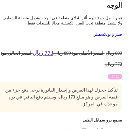
لوجه
فيلر 1 مل جوفيديرم ألترا 4 لأي منطقة في الوجه يشمل منطقة الشفايف
لا يشمل منطقة تحت العين الكشفية مجانًا للسيدات فقط
يلر و بوتكس
فيلر
773
ريال
89
ريال
السعر الأصلي هو: 899 ريال.
السعر الحالي هو:
7 ريال.
-14%
لتأكيد حجزك لهذا العرض و إصدار الفاتورة يرجى دفع جزء من
قيمة العرض و هو مبلغ
173
ريال، وسيتم دفع الباقي في يوم
موعدك في المركز.
جمع برو سمايل الطبي