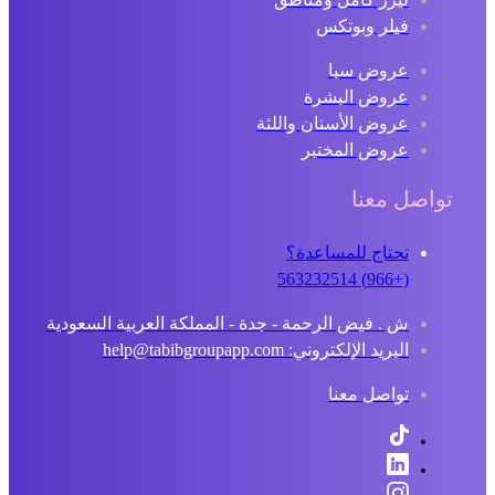
فيلر وبوتكس
عروض سبا
عروض البشرة
عروض الأسنان واللثة
عروض المختبر
تواصل معنا
تحتاج للمساعدة؟
(+966) 563232514
ش . فيض الرحمة - جدة - المملكة العربية السعودية
البريد الإلكتروني: help@tabibgroupapp.com
تواصل معنا