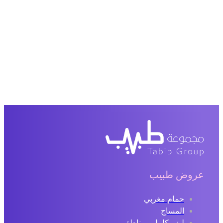
عروض طبيب
حمام مغربي
المساج
ليزر كامل ومناطق