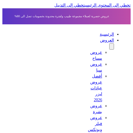
 إلى المحتوى الرئيسي
تخطي إلى التذييل
عروض حصرية لعملاء مجموعة طبيب ولفترة محدودة بخصومات تصل الى 80%
الرئيسية
العروض
عروض
مساج
عروض
سبا
أفضل
عروض
عيادات
ليزر
2026
عروض
بشرة
عروض
فيلر
وبوتكس