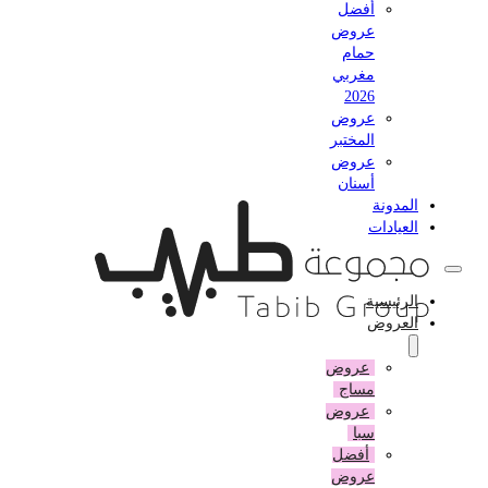
أفضل
عروض
حمام
مغربي
2026
عروض
المختبر
عروض
أسنان
المدونة
العيادات
الرئيسية
العروض
عروض
مساج
عروض
سبا
أفضل
عروض