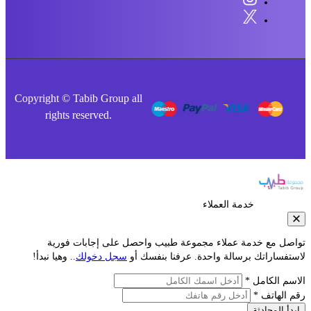
Copyright © Tabib Group all
rights reserved.
خدمة العملاء
صل مع خدمة عملاء مجموعة طبيب واحصل على إجابات فورية
فساراتك برسالة واحدة. عرفنا بنفسك أو
سجل دخولك
.. وهيا نبدأ!
م الكامل *
الهاتف *
أ المحادثة