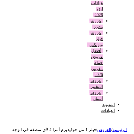
عيادات
ليزر
2026
عروض
بشرة
عروض
فيلر
وبوتكس
أفضل
عروض
حمام
مغربي
2026
عروض
المختبر
عروض
أسنان
المدونة
العيادات
لرئيسية
/
العروض
/
فيلر 1 مل جوفيديرم ألترا 4 لأي منطقة في الوجه