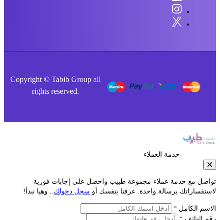
Copyright © Tabib Group all
rights reserved.
خدمة العملاء
صل مع خدمة عملاء مجموعة طبيب واحصل على إجابات فورية
فساراتك برسالة واحدة. عرفنا بنفسك أو
سجل دخولك
.. وهيا نبدأ!
م الكامل *
الهاتف *