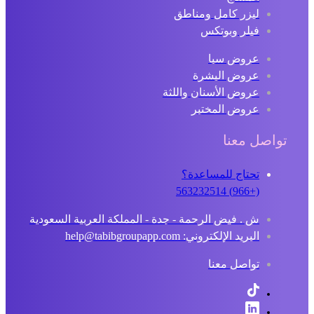
ليزر كامل ومناطق
فيلر وبوتكس
عروض سبا
عروض البشرة
عروض الأسنان واللثة
عروض المختبر
تواصل معنا
تحتاج للمساعدة؟
(+966) 563232514
ش . فيض الرحمة - جدة - المملكة العربية السعودية
البريد الإلكتروني: help@tabibgroupapp.com
تواصل معنا