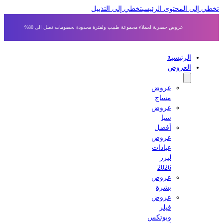
 إلى المحتوى الرئيسي
تخطي إلى التذييل
عروض حصرية لعملاء مجموعة طبيب ولفترة محدودة بخصومات تصل الى 80%
الرئيسية
العروض
عروض
مساج
عروض
سبا
أفضل
عروض
عيادات
ليزر
2026
عروض
بشرة
عروض
فيلر
وبوتكس