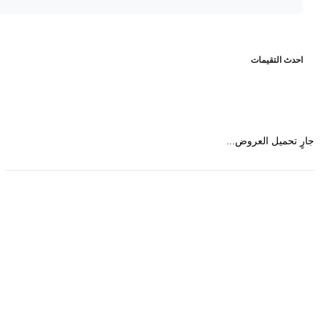
حدث التقيمات
 تحميل العروض...
حمل تطبیق مجموعة طبیب واستعرض أكثر من 9000
عرض من أكثر من 600 عیادة تجمیل