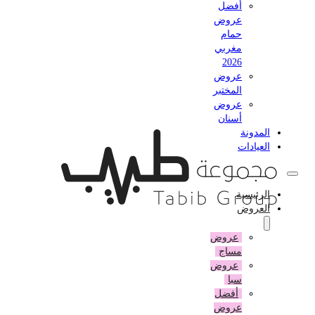
أفضل
عروض
حمام
مغربي
2026
عروض
المختبر
عروض
أسنان
المدونة
العيادات
الرئيسية
العروض
عروض
مساج
عروض
سبا
أفضل
عروض