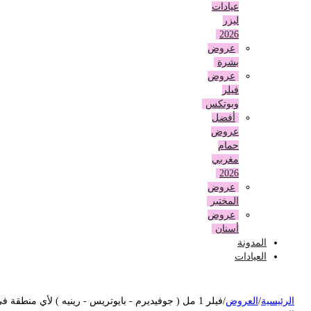
عيادات
ليزر
2026
عروض
بشرة
عروض
فيلر
وبوتكس
أفضل
عروض
حمام
مغربي
2026
عروض
المختبر
عروض
أسنان
المدونة
العيادات
لرئيسية
/
العروض
/
فيلر 1 مل ( جوفيديرم - بايوتريس - رينيه ) لأي منطقة في