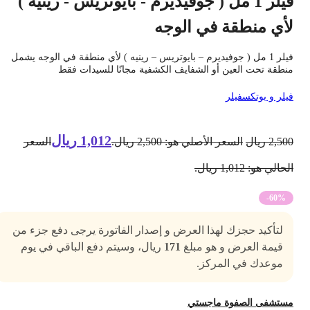
فيلر 1 مل ( جوفيديرم - بايوتريس - رينيه )
أي منطقة في الوجه
فيلر 1 مل ( جوفيديرم – بايوتريس – رينيه ) لأي منطقة في الوجه يشمل
نطقة تحت العين أو الشفايف الكشفية مجانًا للسيدات فقط
يلر و بوتكس
فيلر
1,012
ريال
2,50
ريال
السعر الأصلي هو: 2,500 ريال.
السعر
حالي هو: 1,012 ريال.
-60%
لتأكيد حجزك لهذا العرض و إصدار الفاتورة يرجى دفع جزء من
قيمة العرض و هو مبلغ
171
ريال، وسيتم دفع الباقي في يوم
موعدك في المركز.
ستشفى الصفوة ماجستي