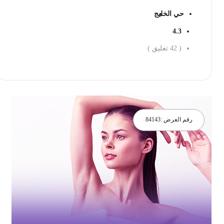
حي الخليج
4.3
(
42
تعليق )
احجز الان
رقم العرض :
84143