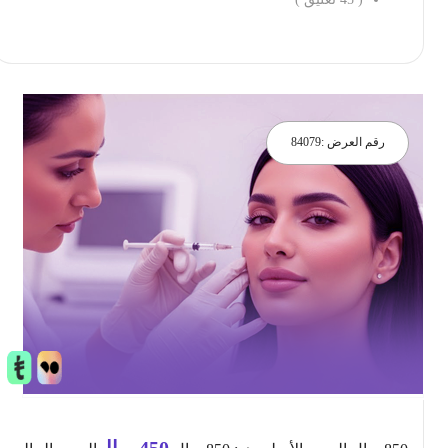
احجز الان
رقم العرض :
84079
450
ريال