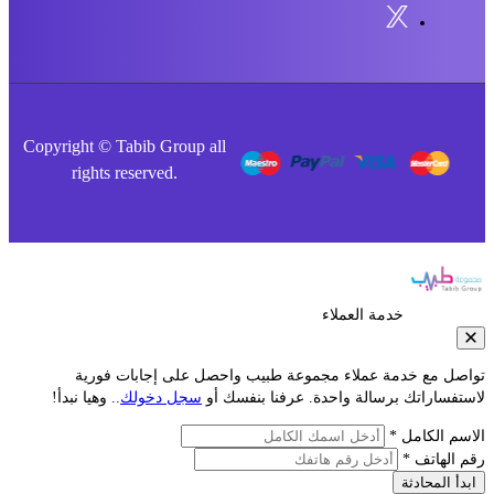
Copyright © Tabib Group all
rights reserved.
خدمة العملاء
صل مع خدمة عملاء مجموعة طبيب واحصل على إجابات فورية
فساراتك برسالة واحدة. عرفنا بنفسك أو
سجل دخولك
.. وهيا نبدأ!
م الكامل *
الهاتف *
أ المحادثة