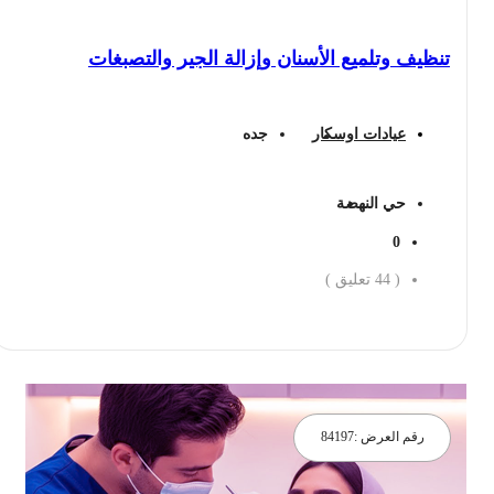
تنظيف وتلميع الأسنان وإزالة الجير والتصبغات
عيادات اوسكار
جده
حي النهضة
0
(
44
تعليق )
احجز الان
رقم العرض :
84197