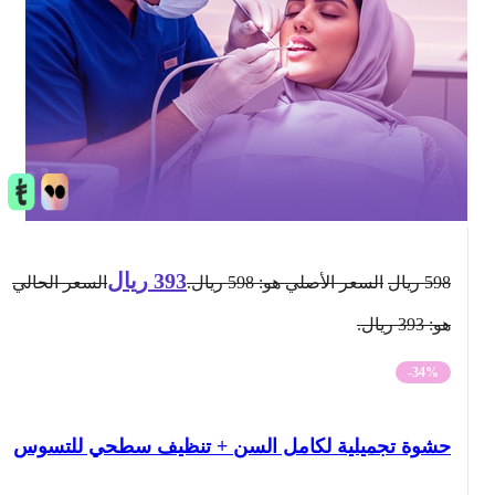
393
ريال
598
ريال
السعر الأصلي هو: 598 ريال.
السعر الحالي
هو: 393 ريال.
-34%
حشوة تجميلية لكامل السن + تنظيف سطحي للتسوس