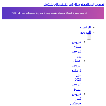
 إلى المحتوى الرئيسي
تخطي إلى التذييل
عروض حصرية لعملاء مجموعة طبيب ولفترة محدودة بخصومات تصل الى 80%
الرئيسية
العروض
عروض
مساج
عروض
سبا
أفضل
عروض
عيادات
ليزر
2026
عروض
بشرة
عروض
فيلر
وبوتكس