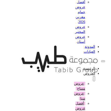
أفضل
عروض
حمام
مغربي
2026
عروض
المختبر
عروض
أسنان
المدونة
العيادات
الرئيسية
العروض
عروض
مساج
عروض
سبا
أفضل
عروض