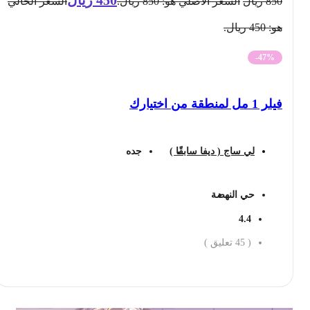
850
ريال
السعر الأصلي هو: 850 ريال.
السعر الحالي
هو: 450 ريال.
-47%
فيلر 1 مل لمنطقة من اختيارك
لي ساج ( ديفا سابقًا )
جده
حي النهضة
4.4
(
45
تعليق )
احجز الان