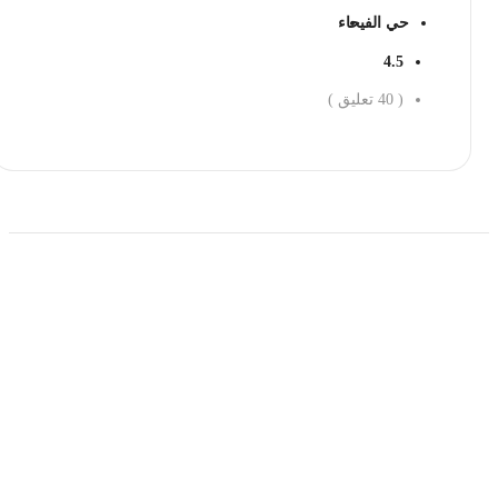
حي الفيحاء
4.5
(
40
تعليق )
احجز الان
حمل تطبیق مجموعة طبیب واستعرض أكثر من 9000
عرض من أكثر من 600 عیادة تجمیل