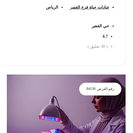
عيادات حياة فرع الغدير
الرياض
حي الغدير
4.7
(
48
تعليق )
احجز الان
رقم العرض :
84130