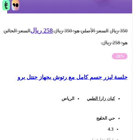
258
ريال
350
ريال
السعر الأصلي هو: 350 ريال.
السعر الحالي
هو: 258 ريال.
-26%
جلسة ليزر جسم كامل مع رتوش بجهاز جنتل برو
كيان زارا الطبي
الرياض
حي الخليج
4.3
(
45
تعليق )