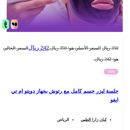
242
ريال
350
ريال
السعر الأصلي هو: 350 ريال.
السعر الحالي
هو: 242 ريال.
-31%
جلسة ليزر جسم كامل مع رتوش بجهاز دويتو ام تي
ايفو
كيان زارا الطبي
الرياض