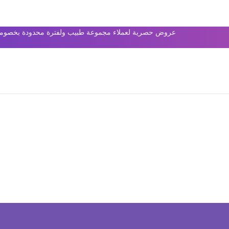
عروض حصرية لعملاء مجموعة طبيب ولفترة محدودة بخصومات 