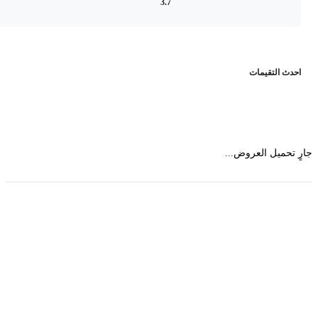
3.7
حدث التقيمات
 تحميل العروض...
حمل تطبیق مجموعة طبیب واستعرض أكثر من 9000
عرض من أكثر من 600 عیادة تجمیل