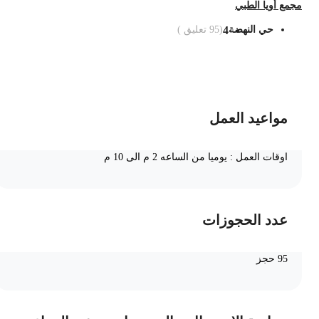
جمع أويا الطبي
حي النهضة
4
(
95
تعليق )
ضف الى السلة
مواعيد العمل
اوقات العمل : يوميا من الساعه 2 م الى 10 م
عدد الحجوزات
95 حجز