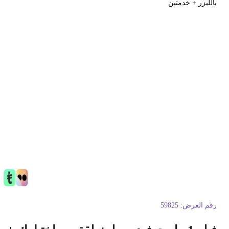
الليزر + خدمتين
قم العرض:
59825