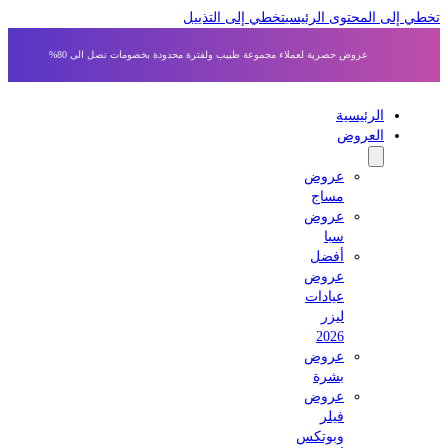
 إلى المحتوى الرئيسي
تخطي إلى التذييل
عروض حصرية لعملاء مجموعة طبيب ولفترة محدودة بخصومات تصل الى 80%
الرئيسية
العروض
عروض
مساج
عروض
سبا
أفضل
عروض
عيادات
ليزر
2026
عروض
بشرة
عروض
فيلر
وبوتكس