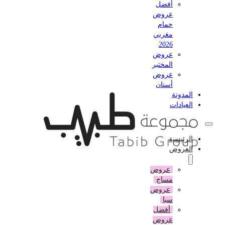
أفضل
عروض
حمام
مغربي
2026
عروض
المختبر
عروض
أسنان
المدونة
العيادات
الرئيسية
العروض
عروض
مساج
عروض
سبا
أفضل
عروض