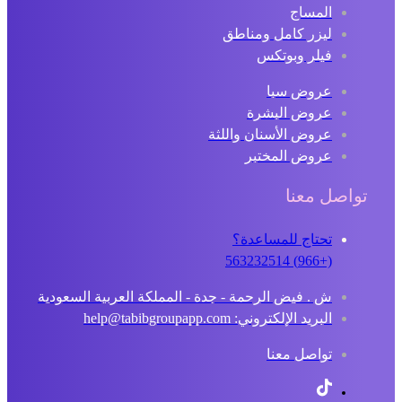
المساج
ليزر كامل ومناطق
فيلر وبوتكس
عروض سبا
عروض البشرة
عروض الأسنان واللثة
عروض المختبر
تواصل معنا
تحتاج للمساعدة؟
(+966) 563232514
ش . فيض الرحمة - جدة - المملكة العربية السعودية
البريد الإلكتروني: help@tabibgroupapp.com
تواصل معنا