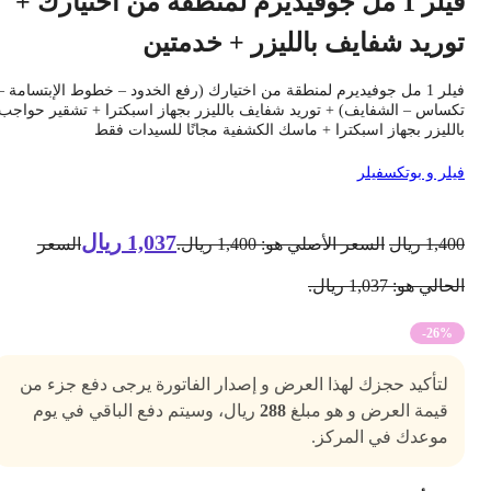
فيلر 1 مل جوفيديرم لمنطقة من اختيارك +
وريد شفايف بالليزر + خدمتين
فيلر 1 مل جوفيديرم لمنطقة من اختيارك (رفع الخدود – خطوط الإبتسامة –
كساس – الشفايف) + توريد شفايف بالليزر بجهاز اسبكترا + تشقير حواجب
الليزر بجهاز اسبكترا + ماسك الكشفية مجانًا للسيدات فقط
يلر و بوتكس
فيلر
1,037
ريال
1,40
ريال
السعر الأصلي هو: 1,400 ريال.
السعر
حالي هو: 1,037 ريال.
-26%
لتأكيد حجزك لهذا العرض و إصدار الفاتورة يرجى دفع جزء من
قيمة العرض و هو مبلغ
288
ريال، وسيتم دفع الباقي في يوم
موعدك في المركز.