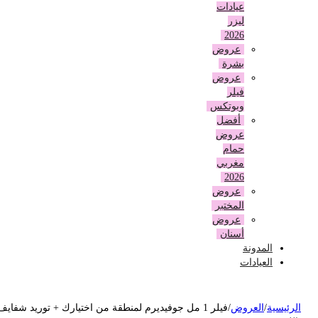
عيادات
ليزر
2026
عروض
بشرة
عروض
فيلر
وبوتكس
أفضل
عروض
حمام
مغربي
2026
عروض
المختبر
عروض
أسنان
المدونة
العيادات
لرئيسية
/
العروض
/
فيلر 1 مل جوفيديرم لمنطقة من اختيارك + توريد شفايف