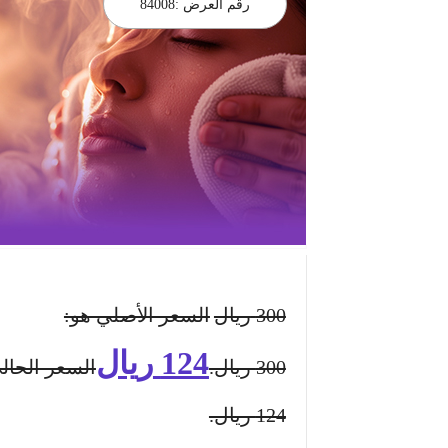
رقم العرض :
84008
300
ريال
السعر الأصلي هو:
124
ريال
300 ريال.
السعر الحال
124 ريال.