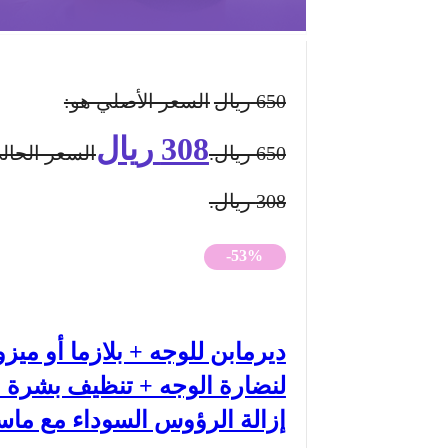
650
ريال
السعر الأصلي هو:
308
ريال
650 ريال.
السعر الحال
308 ريال.
-53%
ديرمابن للوجه + بلازما أو ميزو
لنضارة الوجه + تنظيف بشرة 
إزالة الرؤوس السوداء مع ما