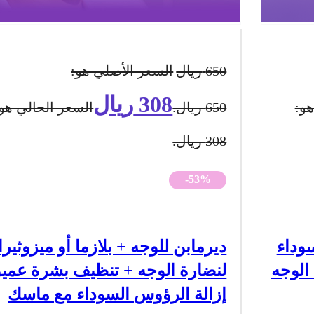
650
ريال
السعر الأصلي هو:
308
ريال
هو:
650 ريال.
السعر الحالي هو:
308 ريال.
-53%
وداء
ديرمابن للوجه + بلازما أو ميزوثير
الوجه
لنضارة الوجه + تنظيف بشرة عمي
إزالة الرؤوس السوداء مع ماسك