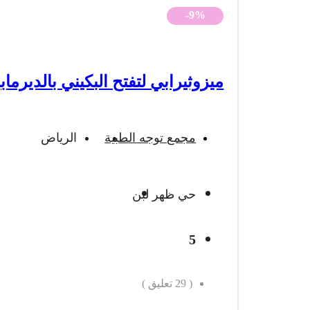
-9%
ميزوثيرابي لتفتح البكيني بالديرماب
مجمع توجه الطبية
الرياض
حي ظهر لبن
5
(
29
تعليق )