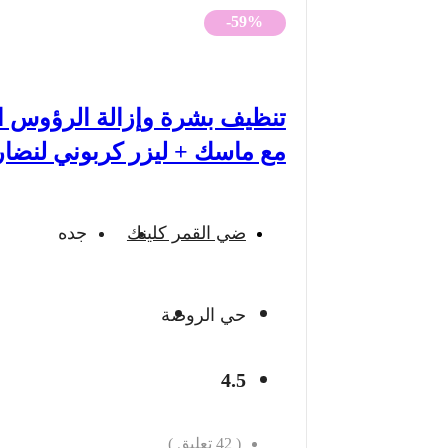
-59%
تنظيف بشرة وإزالة الرؤوس ا
مع ماسك + ليزر كربوني لنضار
ضي القمر كلينك
جده
حي الروضة
4.5
(
42
تعليق )