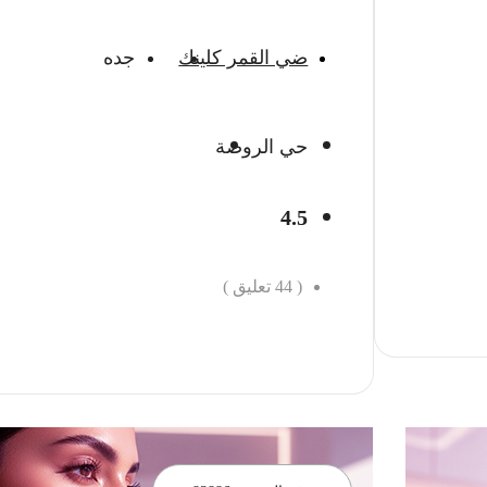
ضي القمر كلينك
جده
حي الروضة
4.5
(
44
تعليق )
احجز الان