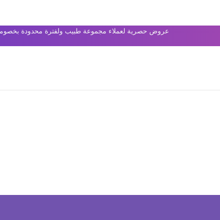
عروض حصرية لعملاء مجموعة طبيب ولفترة محدودة بخصومات 