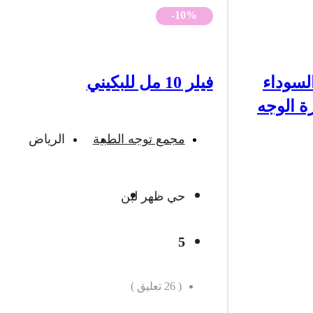
-10%
لسوداء
فيلر 10 مل للبكيني
ة الوجه
مجمع توجه الطبية
الرياض
حي ظهر لبن
5
(
26
تعليق )