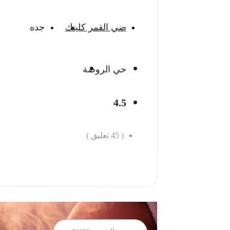
ضي القمر كلينك
جده
حي الروضة
4.5
(
45
تعليق )
احجز الان