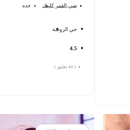
ضي القمر كلينك
جده
حي الروضة
4.5
(
44
تعليق )
احجز الان