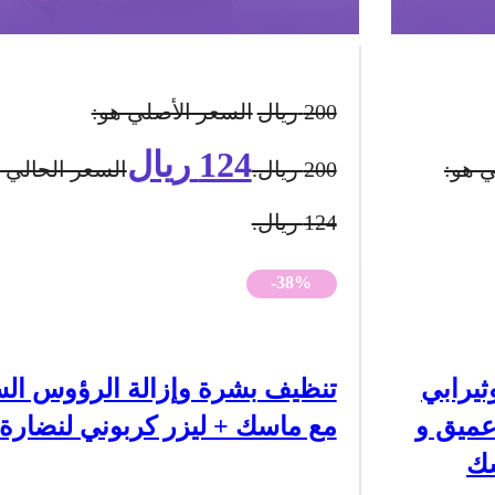
200
ريال
السعر الأصلي هو:
124
ريال
ي هو:
200 ريال.
السعر الحالي 
124 ريال.
-38%
ثيرابي
تنظيف بشرة وإزالة الرؤوس الس
عميق و
مع ماسك + ليزر كربوني لنضارة 
سك