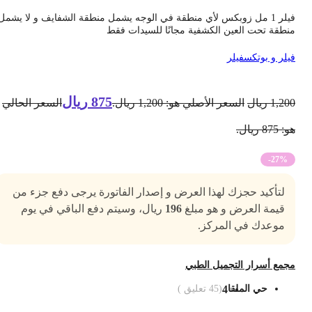
فيلر 1 مل زوبكس لأي منطقة في الوجه يشمل منطقة الشفايف و لا يشمل
نطقة تحت العين الكشفية مجانًا للسيدات فقط
يلر و بوتكس
فيلر
875
ريال
1,20
ريال
السعر الأصلي هو: 1,200 ريال.
السعر الحالي
 875 ريال.
-27%
لتأكيد حجزك لهذا العرض و إصدار الفاتورة يرجى دفع جزء من
قيمة العرض و هو مبلغ
196
ريال، وسيتم دفع الباقي في يوم
موعدك في المركز.
جمع أسرار التجميل الطبي
حي الملقا
4
(
45
تعليق )