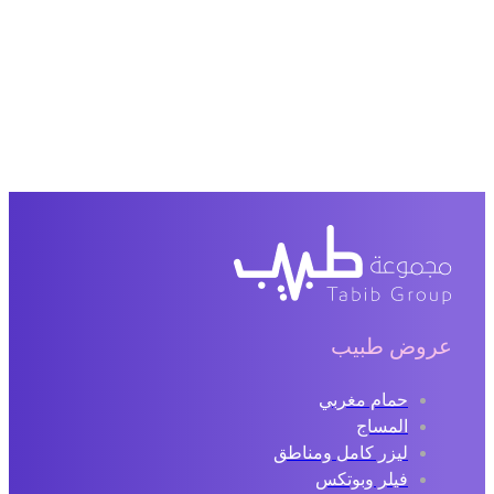
عروض طبيب
حمام مغربي
المساج
ليزر كامل ومناطق
فيلر وبوتكس