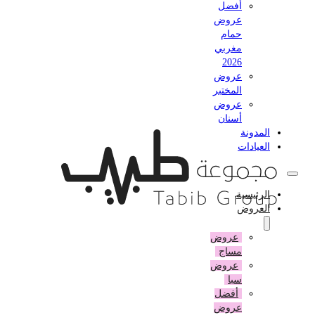
أفضل
عروض
حمام
مغربي
2026
عروض
المختبر
عروض
أسنان
المدونة
العيادات
الرئيسية
العروض
عروض
مساج
عروض
سبا
أفضل
عروض