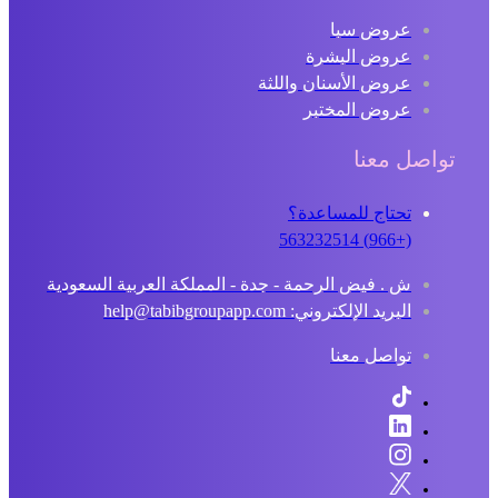
عروض سبا
عروض البشرة
عروض الأسنان واللثة
عروض المختبر
تواصل معنا
تحتاج للمساعدة؟
(+966) 563232514
ش . فيض الرحمة - جدة - المملكة العربية السعودية
البريد الإلكتروني: help@tabibgroupapp.com
تواصل معنا