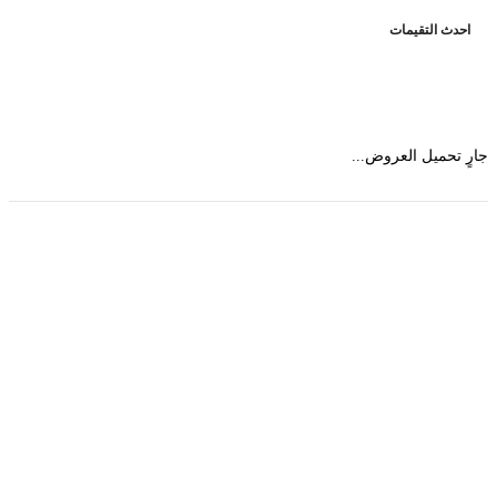
حدث التقيمات
 تحميل العروض...
حمل تطبیق مجموعة طبیب واستعرض أكثر من 9000
عرض من أكثر من 600 عیادة تجمیل