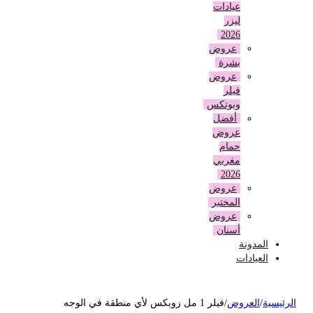
عيادات
ليزر
2026
عروض
بشرة
عروض
فيلر
وبوتكس
أفضل
عروض
حمام
مغربي
2026
عروض
المختبر
عروض
أسنان
المدونة
العيادات
لرئيسية
/
العروض
/
فيلر 1 مل زوبكس لأي منطقة في الوجه