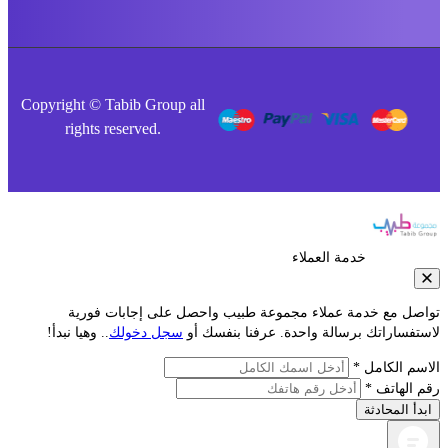
Copyright © Tabib Group all
rights reserved.
خدمة العملاء
صل مع خدمة عملاء مجموعة طبيب واحصل على إجابات فورية
فساراتك برسالة واحدة. عرفنا بنفسك أو
سجل دخولك
.. وهيا نبدأ!
م الكامل *
الهاتف *
أ المحادثة