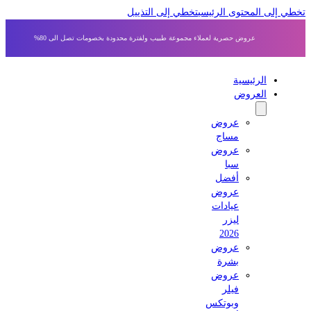
 إلى المحتوى الرئيسي
تخطي إلى التذييل
عروض حصرية لعملاء مجموعة طبيب ولفترة محدودة بخصومات تصل الى 80%
الرئيسية
العروض
عروض
مساج
عروض
سبا
أفضل
عروض
عيادات
ليزر
2026
عروض
بشرة
عروض
فيلر
وبوتكس