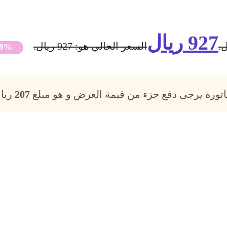
927
ريال
السعر الحالي هو: 927 ريال.
29%
فاتورة يرجى دفع جزء من قيمة العرض و هو مبلغ
207
ريال