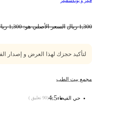
فيلر و بوتكس
فيلر
1,300
ريال
السعر الأصلي هو: 1,300 ريال.
لتأكيد حجزك لهذا العرض و إصدار ال
مجمع بيت الطب
4.5
حي الفيحاء
(
90
تعليق )
أضف الى السلة