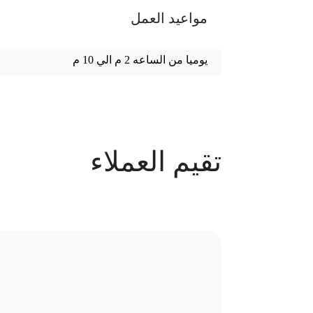
مواعيد العمل
يوميا من الساعه 2 م الي 10 م
عدد الحجوزات
تقيم العملاء
90 حجز
سياسة الاستبدال و المرتجعات و تغير
موقع العيادة