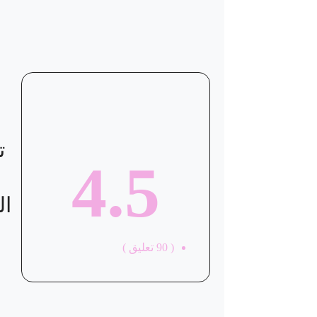
ت
4.5
ال
(
90
تعليق )