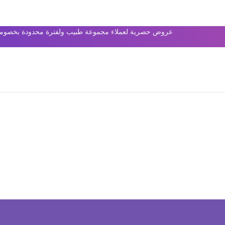
عروض حصرية لعملاء مجموعة طبيب ولفترة محدودة بخصومات 