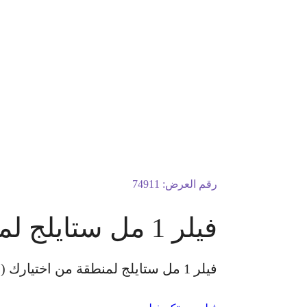
رقم العرض:
74911
فيلر 1 مل ستايلج لمنطقة من اختيارك
فيلر 1 مل ستايلج لمنطقة من اختيارك ( الشفايف – خطوط الإبتسامة – الذقن ) الكشفية مجانًا للسيدات فقط