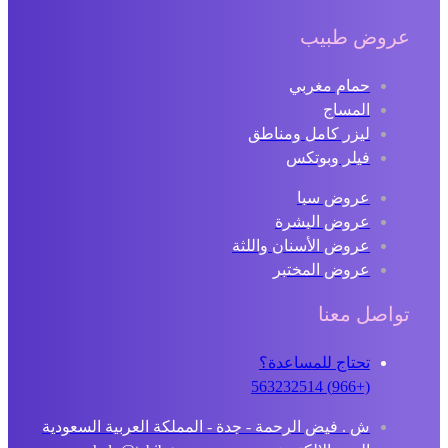
عروض طبيب
حمام مغربي
المساج
ليزر كامل ومناطق
فيلر وبوتكس
عروض سبا
عروض البشرة
عروض الأسنان واللثة
عروض المختبر
تواصل معنا
تحتاج للمساعدة؟
(+966) 563232514
ش . فيض الرحمة - جدة - المملكة العربية السعودية