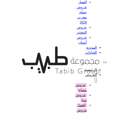
أفضل
عروض
حمام
مغربي
2026
عروض
المختبر
عروض
أسنان
المدونة
العيادات
الرئيسية
العروض
عروض
مساج
عروض
سبا
أفضل
عروض