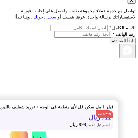
صل مع خدمة عملاء مجموعة طبيب واحصل على إجابات فورية
فساراتك برسالة واحدة. عرفنا بنفسك أو
سجل دخولك
.. وهيا نبدأ!
م الكامل *
الهاتف *
أ المحادثة
فيلر 1 مل سكن فل لأي منطقة في الوجه + توريد شفايف بالليزر
-29%
711
ريال
999
ريال
السعر قبل الخصم