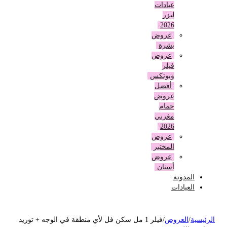
عيادات
ليزر
2026
عروض
بشرة
عروض
فيلر
وبوتكس
أفضل
عروض
حمام
مغربي
2026
عروض
المختبر
عروض
أسنان
المدونة
العيادات
لرئيسية
/
العروض
/
فيلر 1 مل سكن فل لأي منطقة في الوجه + توريد