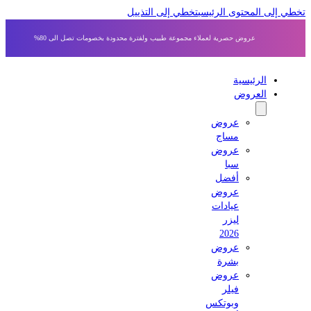
 إلى المحتوى الرئيسي
تخطي إلى التذييل
عروض حصرية لعملاء مجموعة طبيب ولفترة محدودة بخصومات تصل الى 80%
الرئيسية
العروض
عروض
مساج
عروض
سبا
أفضل
عروض
عيادات
ليزر
2026
عروض
بشرة
عروض
فيلر
وبوتكس