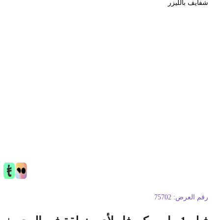
فايف بالليزر
قم العرض:
75702