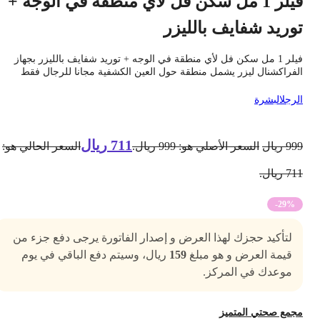
فيلر 1 مل سكن فل لأي منطقة في الوجه +
وريد شفايف بالليزر
فيلر 1 مل سكن فل لأي منطقة في الوجه + توريد شفايف بالليزر بجهاز
لفراكشنال ليزر يشمل منطقة حول العين الكشفية مجانا للرجال فقط
لرجل
البشرة
711
ريال
99
ريال
السعر الأصلي هو: 999 ريال.
السعر الحالي هو:
7 ريال.
-29%
لتأكيد حجزك لهذا العرض و إصدار الفاتورة يرجى دفع جزء من
قيمة العرض و هو مبلغ
159
ريال، وسيتم دفع الباقي في يوم
موعدك في المركز.
جمع صحتي المتميز