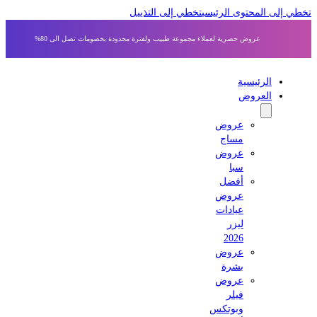
 إلى المحتوى الرئيسي
تخطي إلى التذييل
عروض حصرية لعملاء مجموعة طبيب ولفترة محدودة بخصومات تصل الى 80%
الرئيسية
العروض
عروض
مساج
عروض
سبا
أفضل
عروض
عيادات
ليزر
2026
عروض
بشرة
عروض
فيلر
وبوتكس