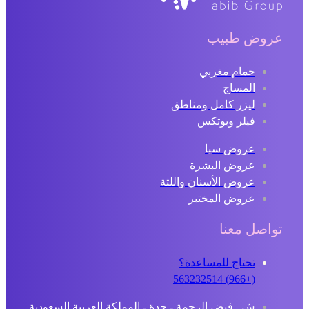
عروض طبيب
حمام مغربي
المساج
ليزر كامل ومناطق
فيلر وبوتكس
عروض سبا
عروض البشرة
عروض الأسنان واللثة
عروض المختبر
تواصل معنا
تحتاج للمساعدة؟
(+966) 563232514
ش . فيض الرحمة - جدة - المملكة العربية السعودية