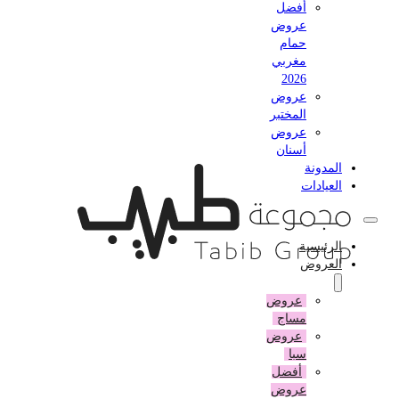
أفضل
عروض
حمام
مغربي
2026
عروض
المختبر
عروض
أسنان
المدونة
العيادات
الرئيسية
العروض
عروض
مساج
عروض
سبا
أفضل
عروض