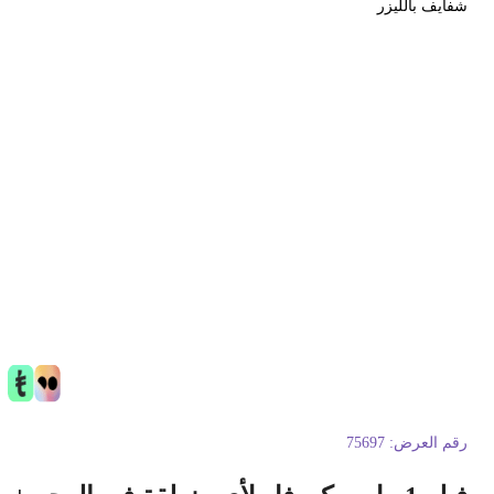
فايف بالليزر
قم العرض:
75697