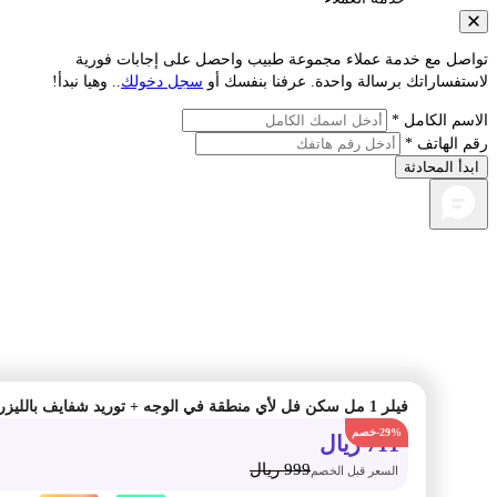
صل مع خدمة عملاء مجموعة طبيب واحصل على إجابات فورية
فساراتك برسالة واحدة. عرفنا بنفسك أو
سجل دخولك
.. وهيا نبدأ!
م الكامل *
الهاتف *
أ المحادثة
فيلر 1 مل سكن فل لأي منطقة في الوجه + توريد شفايف بالليزر
-29%
711
ريال
999
ريال
السعر قبل الخصم