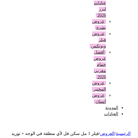
عيادات
ليزر
2026
عروض
بشرة
عروض
فيلر
وبوتكس
أفضل
عروض
حمام
مغربي
2026
عروض
المختبر
عروض
أسنان
المدونة
العيادات
لرئيسية
/
العروض
/
فيلر 1 مل سكن فل لأي منطقة في الوجه + توريد