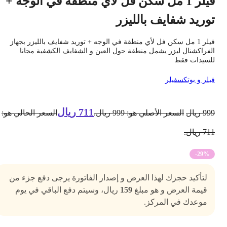
فيلر 1 مل سكن فل لأي منطقة في الوجه +
وريد شفايف بالليزر
فيلر 1 مل سكن فل لأي منطقة في الوجه + توريد شفايف بالليزر بجهاز
لفراكشنال ليزر يشمل منطقة حول العين و الشفايف الكشفية مجانا
لسيدات فقط
يلر و بوتكس
فيلر
711
ريال
99
ريال
السعر الأصلي هو: 999 ريال.
السعر الحالي هو:
7 ريال.
-29%
لتأكيد حجزك لهذا العرض و إصدار الفاتورة يرجى دفع جزء من
قيمة العرض و هو مبلغ
159
ريال، وسيتم دفع الباقي في يوم
موعدك في المركز.