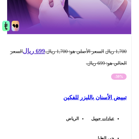
699
ريال
1,700
ريال
السعر الأصلي هو: 1,700 ريال.
السعر
الحالي هو: 699 ريال.
-59%
تبييض الأسنان بالليزر للفكين
عيادات جويل
الرياض
حي العليا