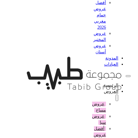
أفضل
عروض
حمام
مغربي
2026
عروض
المختبر
عروض
أسنان
المدونة
العيادات
الرئيسية
العروض
عروض
مساج
عروض
سبا
أفضل
عروض