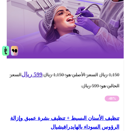
599
ريال
1,150
ريال
السعر الأصلي هو: 1,150 ريال.
السعر
الحالي هو: 599 ريال.
-48%
تنظيف الأسنان البسيط + تنظيف بشرة عميق وإزالة
الرؤوس السوداء بالهايدرافيشيال