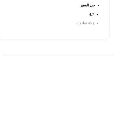
حي الغدير
4.7
(
46
تعليق )
احجز الان
حمل تطبیق مجموعة طبیب واستعرض أكثر من 9000
عرض من أكثر من 600 عیادة تجمیل