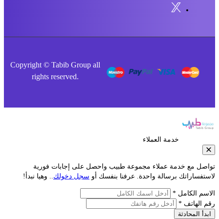
Copyright © Tabib Group all
rights reserved.
خدمة العملاء
صل مع خدمة عملاء مجموعة طبيب واحصل على إجابات فورية
فساراتك برسالة واحدة. عرفنا بنفسك أو
سجل دخولك
.. وهيا نبدأ!
م الكامل *
الهاتف *
أ المحادثة