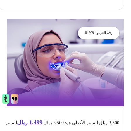
احجز الان
رقم العرض :
84209
1,499
ريال
3,500
ريال
السعر الأصلي هو: 3,500 ريال.
السعر