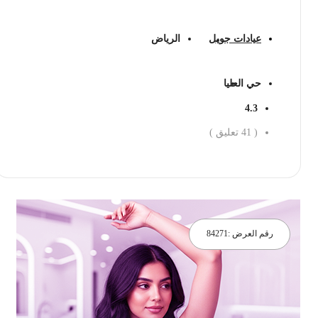
عيادات جويل
الرياض
حي العليا
4.3
(
41
تعليق )
احجز الان
رقم العرض :
84271