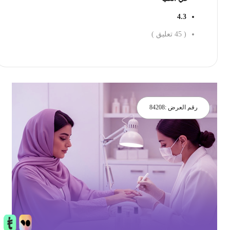
4.3
(
45
تعليق )
احجز الان
رقم العرض :
84208