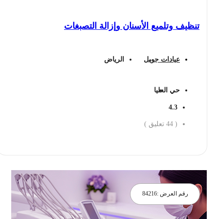
تنظيف وتلميع الأسنان وإزالة التصبغات
عيادات جويل
الرياض
حي العليا
4.3
(
44
تعليق )
احجز الان
رقم العرض :
84216