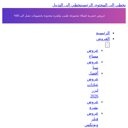
 إلى المحتوى الرئيسي
تخطي إلى التذييل
عروض حصرية لعملاء مجموعة طبيب ولفترة محدودة بخصومات تصل الى 80%
الرئيسية
العروض
عروض
مساج
عروض
سبا
أفضل
عروض
عيادات
ليزر
2026
عروض
بشرة
عروض
فيلر
وبوتكس