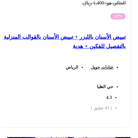
الحالي هو: 1,499 ريال.
-57%
تبييض الأسنان بالليزر + تبييض الأسنان بالقوالب المنزلية
بالتفصيل للفكين + هدية
عيادات جويل
الرياض
حي العليا
4.3
(
43
تعليق )
احجز الان