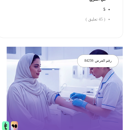
5
(
45
تعليق )
احجز الان
رقم العرض :
84259