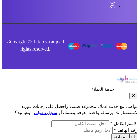
Copyright © Tabib Group all
rights reserved.
خدمة العملاء
صل مع خدمة عملاء مجموعة طبيب واحصل على إجابات فورية
فساراتك برسالة واحدة. عرفنا بنفسك أو
سجل دخولك
.. وهيا نبدأ!
م الكامل *
الهاتف *
أ المحادثة