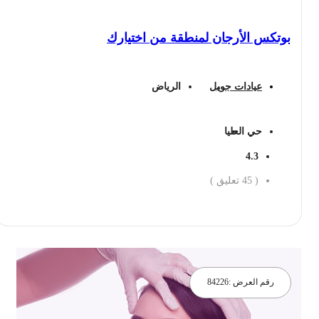
بوتكس الأرجان لمنطقة من اختيارك
عيادات جويل
الرياض
حي العليا
4.3
(
45
تعليق )
احجز الان
رقم العرض :
84226