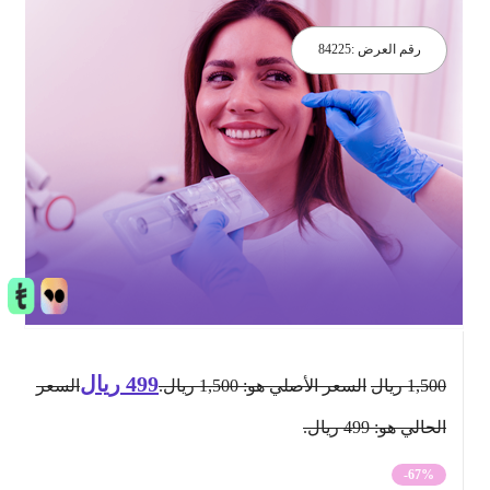
رقم العرض :
84225
499
ريال
1,500
ريال
السعر الأصلي هو: 1,500 ريال.
السعر
الحالي هو: 499 ريال.
-67%