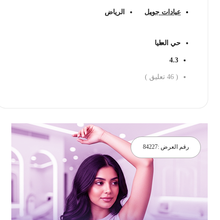
عيادات جويل
الرياض
حي العليا
4.3
(
46
تعليق )
احجز الان
رقم العرض :
84227