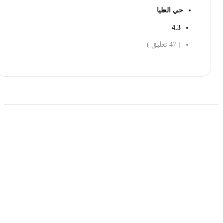
حي العليا
4.3
(
47
تعليق )
احجز الان
حمل تطبیق مجموعة طبیب واستعرض أكثر من 9000
عرض من أكثر من 600 عیادة تجمیل