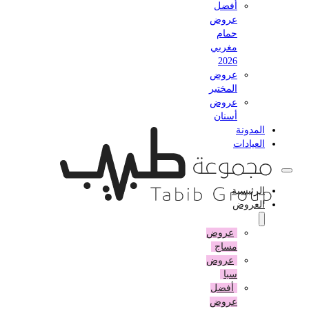
أفضل
عروض
حمام
مغربي
2026
عروض
المختبر
عروض
أسنان
المدونة
العيادات
الرئيسية
العروض
عروض
مساج
عروض
سبا
أفضل
عروض