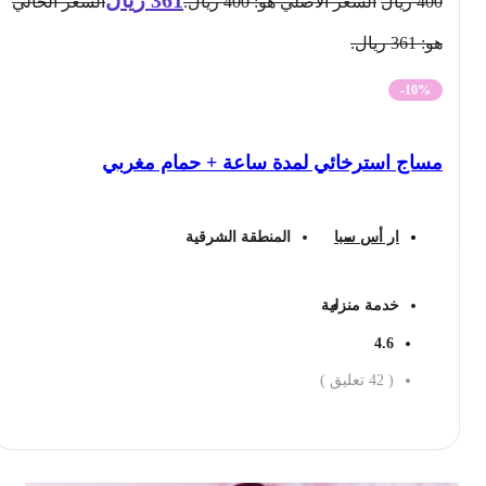
400
ريال
السعر الأصلي هو: 400 ريال.
السعر الحالي
هو: 361 ريال.
-10%
مساج استرخائي لمدة ساعة + حمام مغربي
ار أس سبا
المنطقة الشرقية
خدمة منزلية
4.6
(
42
تعليق )
احجز الان