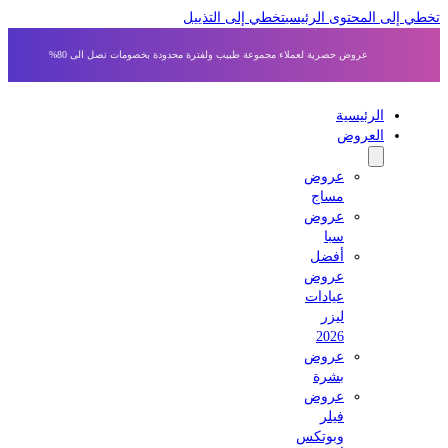
 إلى المحتوى الرئيسي
تخطي إلى التذييل
عروض حصرية لعملاء مجموعة طبيب ولفترة محدودة بخصومات تصل الى 80%
الرئيسية
العروض
عروض
مساج
عروض
سبا
أفضل
عروض
عيادات
ليزر
2026
عروض
بشرة
عروض
فيلر
وبوتكس