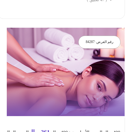
احجز الان
رقم العرض :
84287
361
ريال