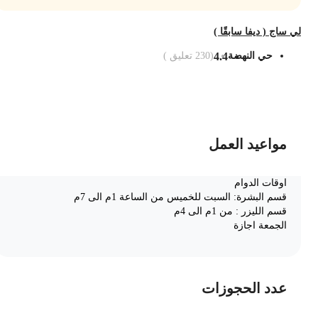
ي ساج ( ديفا سابقًا )
حي النهضة
4.4
(
230
تعليق )
ضف الى السلة
مواعيد العمل
اوقات الدوام
قسم البشرة: السبت للخميس من الساعة 1م الى 7م
قسم الليزر : من 1م الى 4م
الجمعة اجازة
عدد الحجوزات