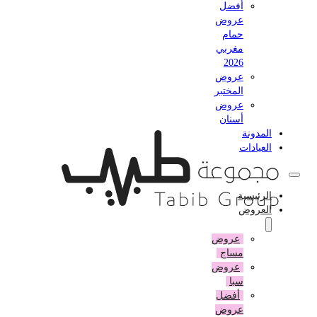
أفضل
عروض
حمام
مغربي
2026
عروض
المختبر
عروض
أسنان
المدونة
العيادات
الرئيسية
العروض
عروض
مساج
عروض
سبا
أفضل
عروض