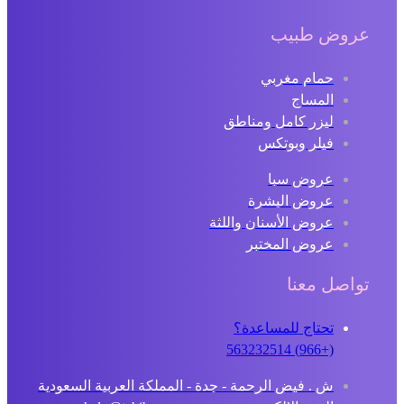
عروض طبيب
حمام مغربي
المساج
ليزر كامل ومناطق
فيلر وبوتكس
عروض سبا
عروض البشرة
عروض الأسنان واللثة
عروض المختبر
تواصل معنا
تحتاج للمساعدة؟
(+966) 563232514
ش . فيض الرحمة - جدة - المملكة العربية السعودية