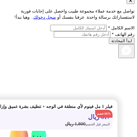
صل مع خدمة عملاء مجموعة طبيب واحصل على إجابات فورية
فساراتك برسالة واحدة. عرفنا بنفسك أو
سجل دخولك
.. وهيا نبدأ!
م الكامل *
الهاتف *
أ المحادثة
-66%
617
ريال
1,800
ريال
السعر قبل الخصم