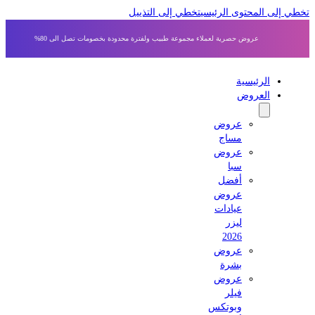
 إلى المحتوى الرئيسي
تخطي إلى التذييل
عروض حصرية لعملاء مجموعة طبيب ولفترة محدودة بخصومات تصل الى 80%
الرئيسية
العروض
عروض
مساج
عروض
سبا
أفضل
عروض
عيادات
ليزر
2026
عروض
بشرة
عروض
فيلر
وبوتكس