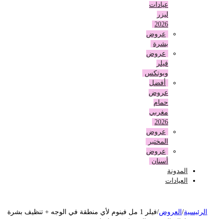
عيادات
ليزر
2026
عروض
بشرة
عروض
فيلر
وبوتكس
أفضل
عروض
حمام
مغربي
2026
عروض
المختبر
عروض
أسنان
المدونة
العيادات
لرئيسية
/
العروض
/
فيلر 1 مل فينوم لأي منطقة في الوجه + تنظيف بشرة