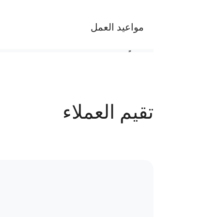
مواعيد العمل
يومياً من 2 م إلي 10 م ماعدا يوم الجمعة
عدد الحجوزات
تقيم العملاء
102 حجز
سياسة الاستبدال و المرتجعات و تغير