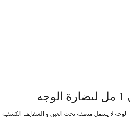
يرم – توسيال ) لأي منطقة في الوجه + إبرة السالمون 1 مل (PADRN) لنضارة الوجه لا يشمل منطقة تحت العين و الشفايف الكش