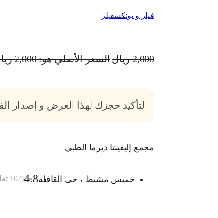
فيلر و بوتكس
فيلر
2,000
ريال
السعر الأصلي هو: 2,000 ريال.
لتأكيد حجزك لهذا العرض و إصدار ال
مجمع إليفينتا ديرما الطبي
4.8
خميس مشيط ، حى القافلة
(
102
تعل
أضف الى السلة