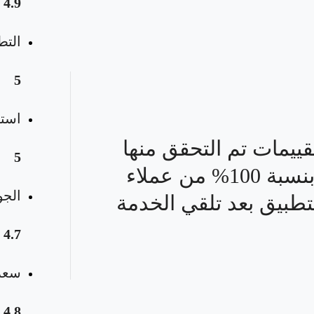
4.9
التط
5
استق
قييمات تم التحقق منها
5
بنسبة 100% من عملاء
الجو
تطبيق بعد تلقي الخدمة
4.7
سعر 
4.8