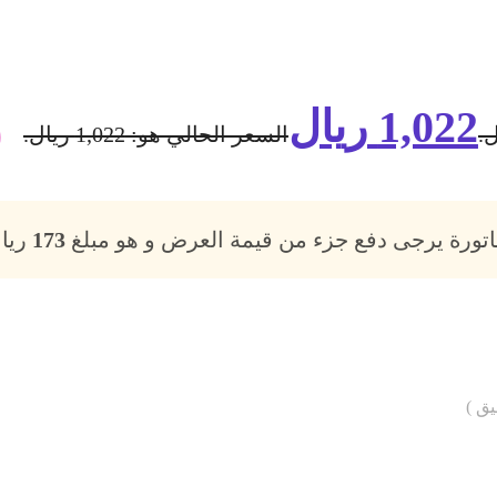
1,022
ريال
السعر الحالي هو: 1,022 ريال.
فاتورة يرجى دفع جزء من قيمة العرض و هو مبلغ
173
ريال
يق )