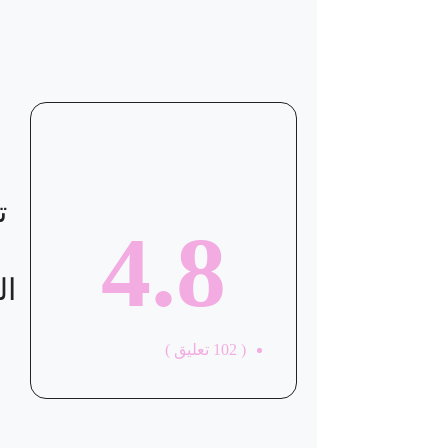
موقع العيادة
ت
4.8
ال
(
102
تعليق )