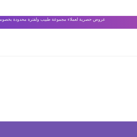
عروض حصرية لعملاء مجموعة طبيب ولفترة محدودة بخصومات 