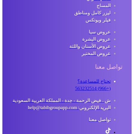
المساج
ليزر كامل ومناطق
فيلر وبوتكس
عروض سبا
عروض البشرة
عروض الأسنان واللثة
عروض المختبر
تواصل معنا
تحتاج للمساعدة؟
(+966) 563232514
ش . فيض الرحمة - جدة - المملكة العربية السعودية
البريد الإلكتروني: help@tabibgroupapp.com
تواصل معنا