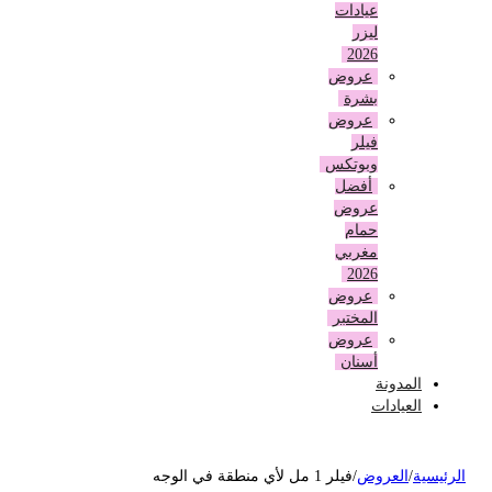
عيادات
ليزر
2026
عروض
بشرة
عروض
فيلر
وبوتكس
أفضل
عروض
حمام
مغربي
2026
عروض
المختبر
عروض
أسنان
المدونة
العيادات
لرئيسية
/
العروض
/
فيلر 1 مل لأي منطقة في الوجه