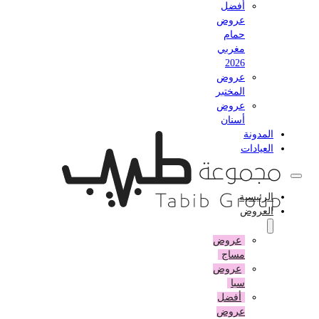
أفضل
عروض
حمام
مغربي
2026
عروض
المختبر
عروض
أسنان
المدونة
العيادات
الرئيسية
العروض
عروض
مساج
عروض
سبا
أفضل
عروض