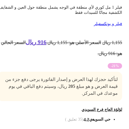
فيلر 1 مل كوري لأي منطقة في الوجه يشمل منطقة حول العين و الشفايف
لكشفية مجانًا للسيدات فقط
يلر و بوتكس
فيلر
916
ريال
1,15
ريال
السعر الأصلي هو: 1,155 ريال.
السعر الحالي
 916 ريال.
-21%
لتأكيد حجزك لهذا العرض و إصدار الفاتورة يرجى دفع جزء من
قيمة العرض و هو مبلغ
205
ريال، وسيتم دفع الباقي في يوم
موعدك في المركز.
ؤلؤة العاج فرع السويدي
حي السويدي
4.2
(
35
تعليق )