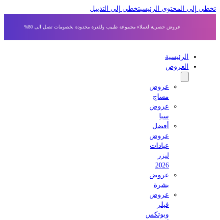
 إلى المحتوى الرئيسي
تخطي إلى التذييل
عروض حصرية لعملاء مجموعة طبيب ولفترة محدودة بخصومات تصل الى 80%
الرئيسية
العروض
عروض
مساج
عروض
سبا
أفضل
عروض
عيادات
ليزر
2026
عروض
بشرة
عروض
فيلر
وبوتكس