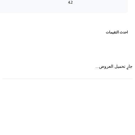
4.2
حدث التقيمات
 تحميل العروض...
حمل تطبیق مجموعة طبیب واستعرض أكثر من 9000
عرض من أكثر من 600 عیادة تجمیل