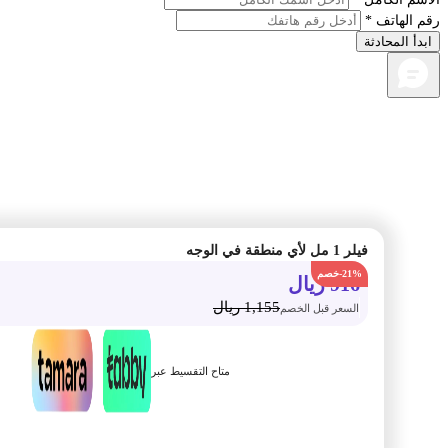
الهاتف *
أ المحادثة
فيلر 1 مل لأي منطقة في الوجه
-21%
916
ريال
1,155
ريال
السعر قبل الخصم
متاح التقسيط عبر
أضف الى السلة