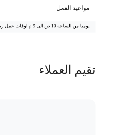
مواعيد العمل
يوميا من الساعة 10 ص الى 9 م اوقات عمل رمضان يوميا من الساعه 2 م الى 2:30 ص
عدد الحجوزات
تقيم العملاء
63 حجز
سياسة الاستبدال و المرتجعات و تغير
موقع العيادة