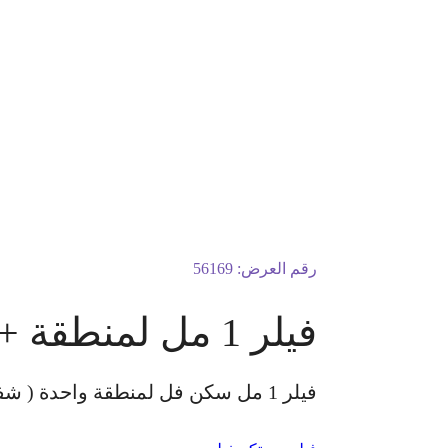
رقم العرض:
56169
فيلر 1 مل لمنطقة + بوتكس للوجه كامل
فيلر 1 مل سكن فل لمنطقة واحدة ( شفايف – خدود) + بوتكس الأرجان للوجه كامل الكشفية مجانًا للسيدات فقط