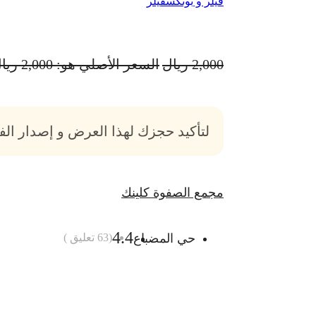
فيلر و بوتكس
فيلر
2,000
ريال
السعر الأصلي هو: 2,000 ريال.
لتأكيد حجزك لهذا العرض و إصدار ال
مجمع الصفوة كلينك
4.4
حي المضباع
(
63
تعليق )
أضف الى السلة