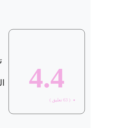
ت
4.4
ال
(
63
تعليق )