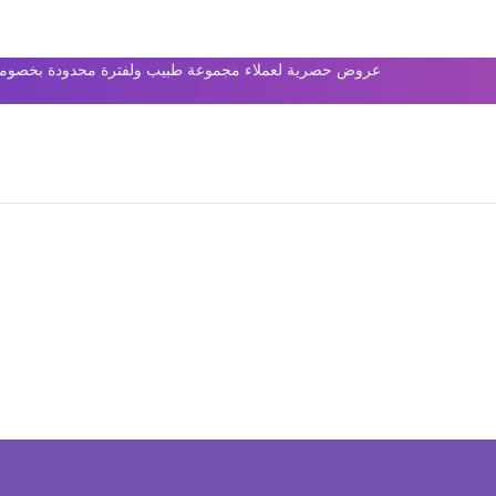
عروض حصرية لعملاء مجموعة طبيب ولفترة محدودة بخصومات 