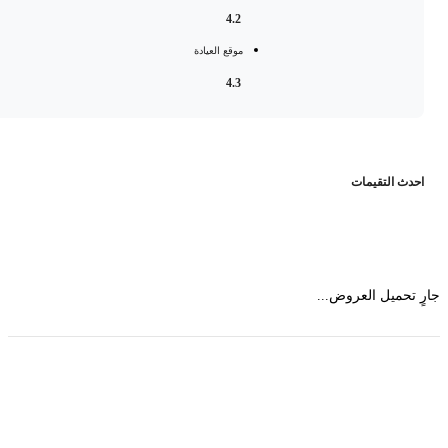
4.2
موقع العيادة
4.3
حدث التقيمات
 تحميل العروض...
حمل تطبیق مجموعة طبیب واستعرض أكثر من 9000