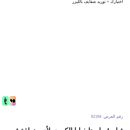
ختيارك + توريد شفايف بالليزر
قم العرض:
82184