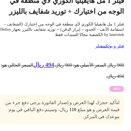
فيلر 1 مل هايفيليا الكوري لأي منطقة في
لوجه من اختيارك + توريد شفايف بالليزر
فيلر 1 مل هايفيليا الكوري لأي منطقة في الوجه من اختيارك (الشفايف –
استقامة الأنف – الخدود – إبراز الذقن) + توريد شفايف بالليزر بجهاز Helios
by lasero الكشفية مجانًا للسيدات فقط
يلر و بوتكس
فيلر
494
ريال
96
ريال
السعر الأصلي هو: 960 ريال.
السعر الحالي هو:
4 ريال.
-49%
لتأكيد حجزك لهذا العرض و إصدار الفاتورة يرجى دفع جزء من
قيمة العرض و هو مبلغ
110
ريال، وسيتم دفع الباقي في يوم
موعدك في المركز.