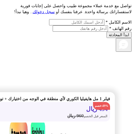
صل مع خدمة عملاء مجموعة طبيب واحصل على إجابات فورية
فساراتك برسالة واحدة. عرفنا بنفسك أو
سجل دخولك
.. وهيا نبدأ!
م الكامل *
الهاتف *
أ المحادثة
فيلر 1 مل هايفيليا الكوري لأي منطقة في الوجه من اختيارك + توريد شفايف بالليزر
-49%
494
ريال
960
ريال
السعر قبل الخصم