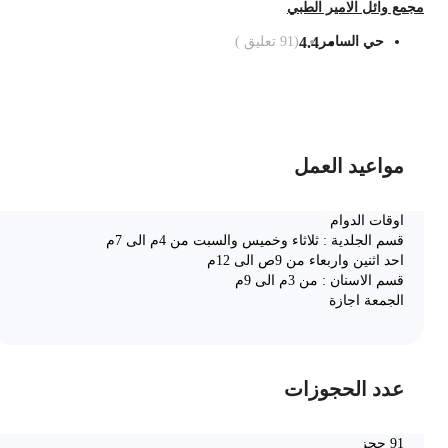
جمع وائل الامير الطبي
حي السامر
4.4
(
91
تعليق )
ضف الى السلة
مواعيد العمل
اوقات الدوام
قسم الجلدية : ثلاثاء وخميس والسبت من 4م الى 7م
احد اثنين واربعاء من 9ص الى 12م
قسم الاسنان : من 3م الى 9م
الجمعة اجازة
عدد الحجوزات
91 حجز