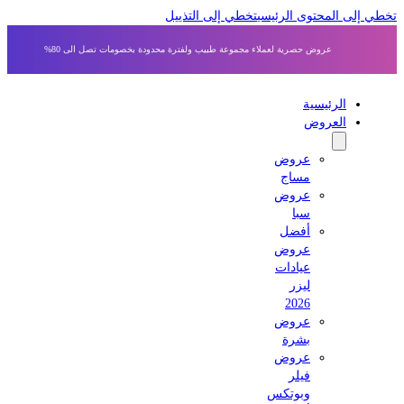
 إلى المحتوى الرئيسي
تخطي إلى التذييل
عروض حصرية لعملاء مجموعة طبيب ولفترة محدودة بخصومات تصل الى 80%
الرئيسية
العروض
عروض
مساج
عروض
سبا
أفضل
عروض
عيادات
ليزر
2026
عروض
بشرة
عروض
فيلر
وبوتكس