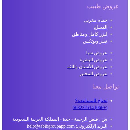
عروض طبيب
حمام مغربي
المساج
ليزر كامل ومناطق
فيلر وبوتكس
عروض سبا
عروض البشرة
عروض الأسنان واللثة
عروض المختبر
تواصل معنا
تحتاج للمساعدة؟
(+966) 563232514
ش . فيض الرحمة - جدة - المملكة العربية السعودية
البريد الإلكتروني: help@tabibgroupapp.com