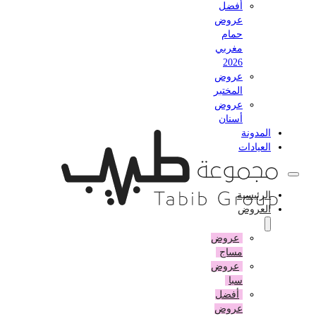
أفضل
عروض
حمام
مغربي
2026
عروض
المختبر
عروض
أسنان
المدونة
العيادات
الرئيسية
العروض
عروض
مساج
عروض
سبا
أفضل
عروض