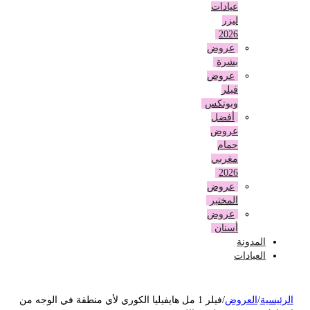
عيادات
ليزر
2026
عروض
بشرة
عروض
فيلر
وبوتكس
أفضل
عروض
حمام
مغربي
2026
عروض
المختبر
عروض
أسنان
المدونة
العيادات
لرئيسية
/
العروض
/
فيلر 1 مل هايفيليا الكوري لأي منطقة في الوجه من