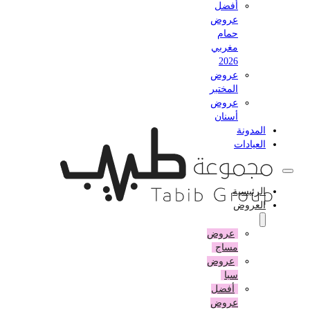
أفضل
عروض
حمام
مغربي
2026
عروض
المختبر
عروض
أسنان
المدونة
العيادات
الرئيسية
العروض
عروض
مساج
عروض
سبا
أفضل
عروض