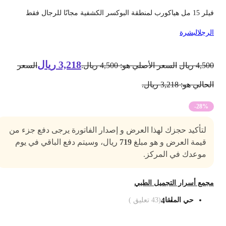
ل هياكورب لمنطقة البوكسر الكشفية مجانًا للرجال فقط
لرجل
البشرة
3,218
ريال
4,50
ريال
السعر الأصلي هو: 4,500 ريال.
السعر
حالي هو: 3,218 ريال.
-28%
لتأكيد حجزك لهذا العرض و إصدار الفاتورة يرجى دفع جزء من
قيمة العرض و هو مبلغ
719
ريال، وسيتم دفع الباقي في يوم
موعدك في المركز.
جمع أسرار التجميل الطبي
حي الملقا
4
(
43
تعليق )
ضف الى السلة