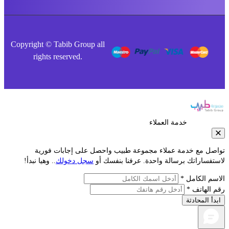
Copyright © Tabib Group all
rights reserved.
خدمة العملاء
صل مع خدمة عملاء مجموعة طبيب واحصل على إجابات فورية
فساراتك برسالة واحدة. عرفنا بنفسك أو
سجل دخولك
.. وهيا نبدأ!
م الكامل *
الهاتف *
أ المحادثة