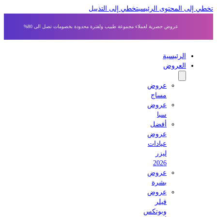
 إلى المحتوى الرئيسي
تخطي إلى التذييل
عروض حصرية لعملاء مجموعة طبيب ولفترة محدودة بخصومات تصل الى 80%
الرئيسية
العروض
عروض
مساج
عروض
سبا
أفضل
عروض
عيادات
ليزر
2026
عروض
بشرة
عروض
فيلر
وبوتكس