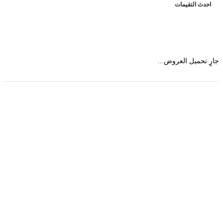
حدث التقيمات
 تحميل العروض...
حمل تطبیق مجموعة طبیب واستعرض أكثر من 9000
عرض من أكثر من 600 عیادة تجمیل