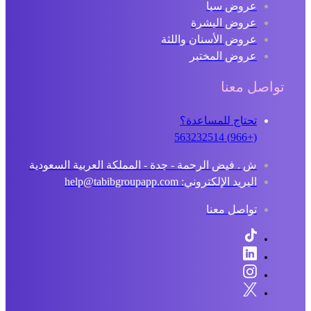
عروض سبا
عروض البشرة
عروض الأسنان واللثة
عروض المختبر
تواصل معنا
تحتاج للمساعدة؟
(+966) 563232514
ش . فيض الرحمة - جدة - المملكة العربية السعودية
البريد الإلكتروني: help@tabibgroupapp.com
تواصل معنا