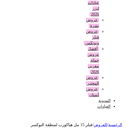
عيادات
ليزر
2026
عروض
بشرة
عروض
فيلر
وبوتكس
أفضل
عروض
حمام
مغربي
2026
عروض
المختبر
عروض
أسنان
المدونة
العيادات
لرئيسية
/
العروض
/
فيلر 15 مل هياكورب لمنطقة البوكسر