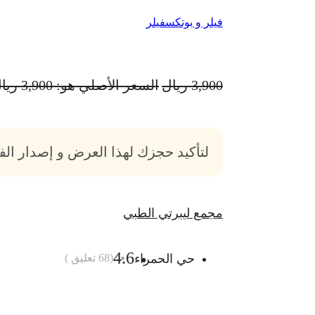
فيلر و بوتكس
فيلر
3,900
ريال
السعر الأصلي هو: 3,900 ريال.
لتأكيد حجزك لهذا العرض و إصدار ال
مجمع ليبرتي الطبي
4.6
حي الحمراء
(
68
تعليق )
أضف الى السلة