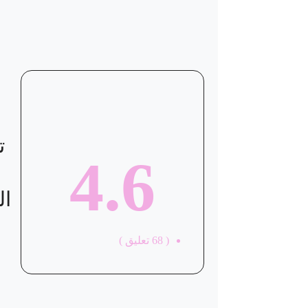
موقع العيادة
ت
4.6
ال
(
68
تعليق )