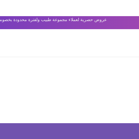
عروض حصرية لعملاء مجموعة طبيب ولفترة محدودة بخصومات 