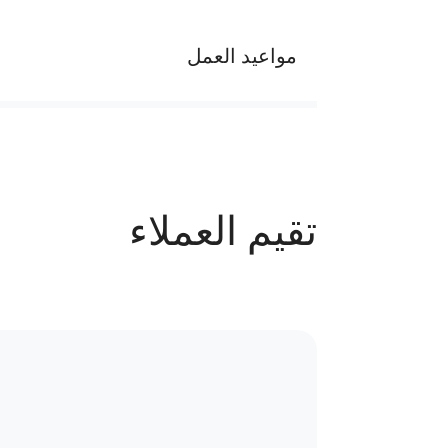
مواعيد العمل
يوميا من الساعة 1 م الى 9 م
عدد الحجوزات
تقيم العملاء
68 حجز
سياسة الاستبدال و المرتجعات و تغير