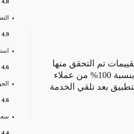
4.8
التط
4.9
استق
قييمات تم التحقق منها
4.6
بنسبة 100% من عملاء
الجو
تطبيق بعد تلقي الخدمة
4.6
سعر 
4.4