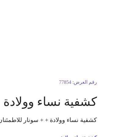
رقم العرض:
77854
كشفية نساء وولادة 
كشفية نساء وولادة + + سونار للاطمئنان علي الحمل