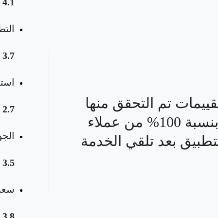
4.1
التط
3.7
استق
قييمات تم التحقق منها
2.7
بنسبة 100% من عملاء
الجو
تطبيق بعد تلقي الخدمة
3.5
سعر 
3.8