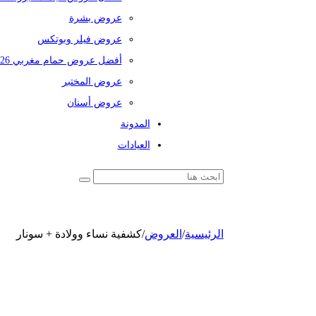
عروض بشرة
عروض فيلر وبوتكس
أفضل عروض حمام مغربي 2026
عروض المختبر
عروض أسنان
المدونة
العيادات
الرئيسية
/
العروض
/
كشفية نساء وولادة + سونار