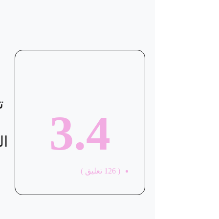
ت
3.4
ال
(
126
تعليق )