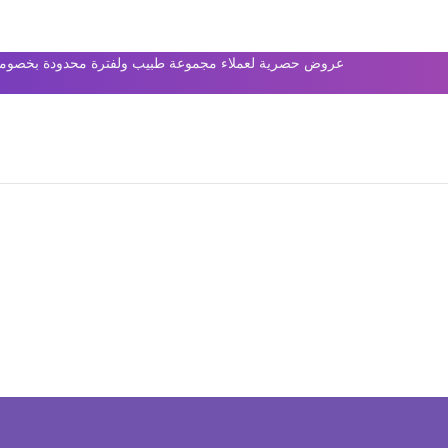
عروض حصرية لعملاء مجموعة طبيب ولفترة محدودة بخصومات 