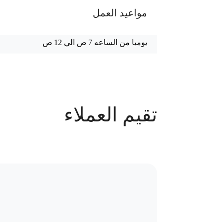
مواعيد العمل
يوميا من الساعه 7 ص الي 12 ص
عدد الحجوزات
تقيم العملاء
126 حجز
سياسة الاستبدال و المرتجعات و تغير
موقع العيادة