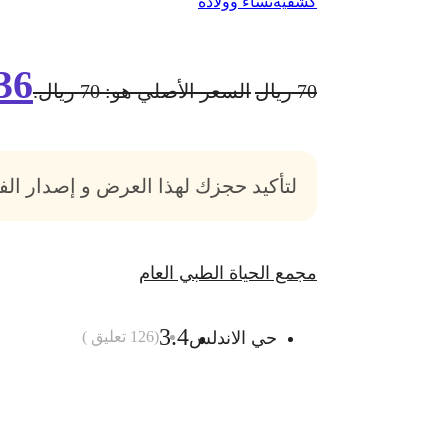
كشفية
نساء وولادة
36
70
ريال
السعر الأصلي هو: 70 ريال.
لتأكيد حجزك لهذا العرض و إصدار ال
مجمع الحياة الطبي العام
3.4
حي الاندلس
(
126
تعليق )
أضف الى السلة