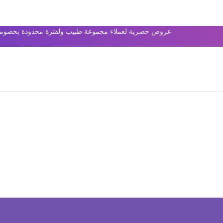
عروض حصرية لعملاء مجموعة طبيب ولفترة محدودة بخصومات 