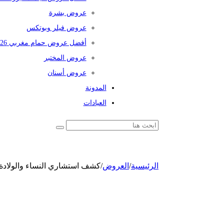
عروض بشرة
عروض فيلر وبوتكس
أفضل عروض حمام مغربي 2026
عروض المختبر
عروض أسنان
المدونة
العيادات
الرئيسية
/
العروض
/
كشف استشاري النساء والولادة + سونار 2D +