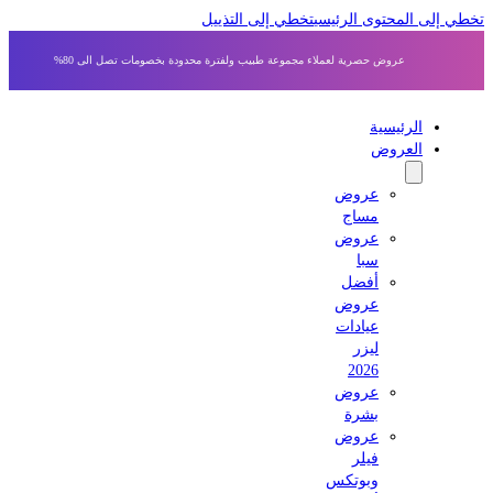
 إلى المحتوى الرئيسي
تخطي إلى التذييل
عروض حصرية لعملاء مجموعة طبيب ولفترة محدودة بخصومات تصل الى 80%
الرئيسية
العروض
عروض
مساج
عروض
سبا
أفضل
عروض
عيادات
ليزر
2026
عروض
بشرة
عروض
فيلر
وبوتكس