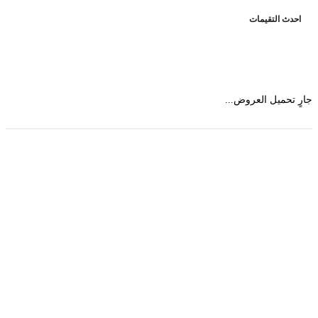
حدث التقيمات
 تحميل العروض...
حمل تطبیق مجموعة طبیب واستعرض أكثر من 9000
عرض من أكثر من 600 عیادة تجمیل