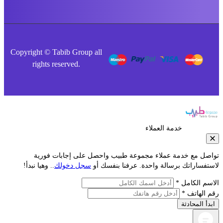
Copyright © Tabib Group all
rights reserved.
خدمة العملاء
صل مع خدمة عملاء مجموعة طبيب واحصل على إجابات فورية
فساراتك برسالة واحدة. عرفنا بنفسك أو
سجل دخولك
.. وهيا نبدأ!
م الكامل *
الهاتف *
أ المحادثة