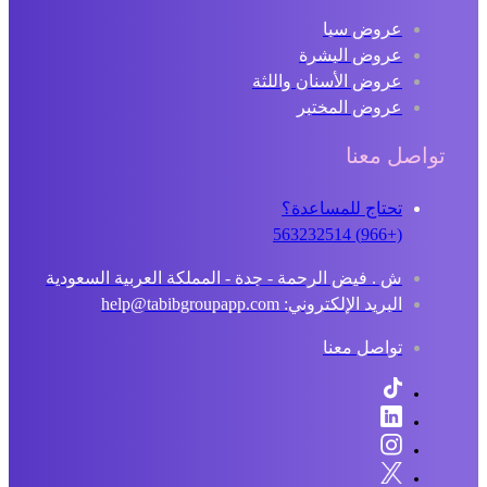
عروض سبا
عروض البشرة
عروض الأسنان واللثة
عروض المختبر
تواصل معنا
تحتاج للمساعدة؟
(+966) 563232514
ش . فيض الرحمة - جدة - المملكة العربية السعودية
البريد الإلكتروني: help@tabibgroupapp.com
تواصل معنا