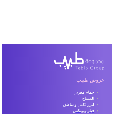
عروض طبيب
حمام مغربي
المساج
ليزر كامل ومناطق
فيلر وبوتكس