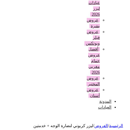
عيادات
ليزر
2026
عروض
بشرة
عروض
فيلر
وبوتكس
أفضل
عروض
حمام
مغربي
2026
عروض
المختبر
عروض
أسنان
المدونة
العيادات
لرئيسية
/
العروض
/
ليزر كربوني لنضارة الوجه + خدمتين