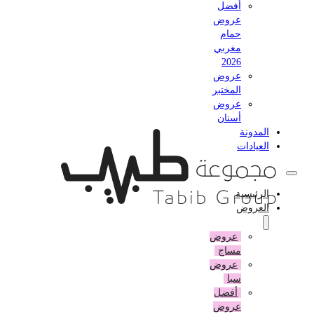
أفضل
عروض
حمام
مغربي
2026
عروض
المختبر
عروض
أسنان
المدونة
العيادات
الرئيسية
العروض
عروض
مساج
عروض
سبا
أفضل
عروض