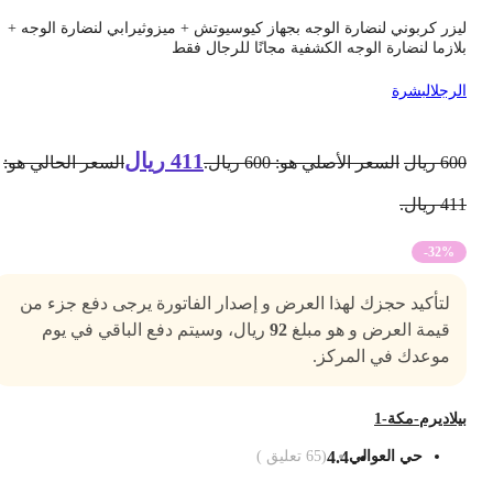
يزر كربوني لنضارة الوجه بجهاز كيوسيوتش + ميزوثيرابي لنضارة الوجه +
لازما لنضارة الوجه الكشفية مجانًا للرجال فقط
لرجل
البشرة
411
ريال
60
ريال
السعر الأصلي هو: 600 ريال.
السعر الحالي هو:
4 ريال.
-32%
لتأكيد حجزك لهذا العرض و إصدار الفاتورة يرجى دفع جزء من
قيمة العرض و هو مبلغ
92
ريال، وسيتم دفع الباقي في يوم
موعدك في المركز.
يلاديرم-مكة-1
حي العوالي
4.4
(
65
تعليق )