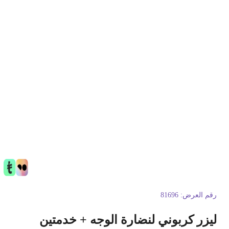
قم العرض:
81696
يزر كربوني لنضارة الوجه + خدمتين