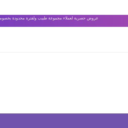
عروض حصرية لعملاء مجموعة طبيب ولفترة محدودة بخصومات 