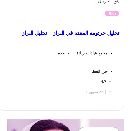
هو: 71 ريال.
-65%
تحليل جرثومة المعده في البراز + تحليل البراز
مجمع عيادات ريادة
جده
حي الصفا
4.7
(
35
تعليق )
احجز الان