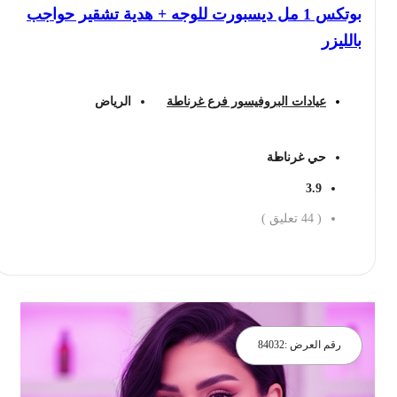
بوتكس 1 مل ديسبورت للوجه + هدية تشقير حواجب
بالليزر
عيادات البروفيسور فرع غرناطة
الرياض
حي غرناطة
3.9
(
44
تعليق )
احجز الان
رقم العرض :
84032