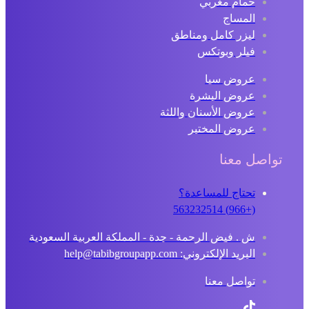
حمام مغربي
المساج
ليزر كامل ومناطق
فيلر وبوتكس
عروض سبا
عروض البشرة
عروض الأسنان واللثة
عروض المختبر
تواصل معنا
تحتاج للمساعدة؟
(+966) 563232514
ش . فيض الرحمة - جدة - المملكة العربية السعودية
البريد الإلكتروني: help@tabibgroupapp.com
تواصل معنا