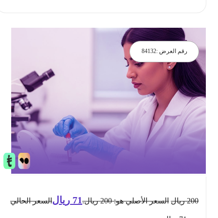
رقم العرض :
84132
71
ريال
200
ريال
السعر الأصلي هو: 200 ريال.
السعر الحالي