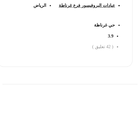
عيادات البروفيسور فرع غرناطة
الرياض
حي غرناطة
3.9
(
42
تعليق )
احجز الان
حمل تطبیق مجموعة طبیب واستعرض أكثر من 9000
عرض من أكثر من 600 عیادة تجمیل