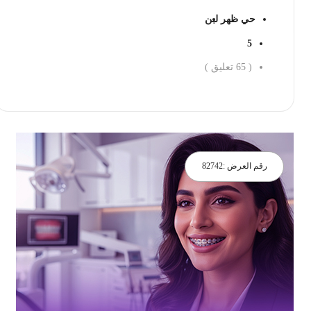
حي ظهر لبن
5
(
65
تعليق )
احجز الان
رقم العرض :
82742