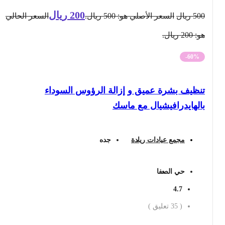
200
ريال
500
ريال
السعر الأصلي هو: 500 ريال.
السعر الحالي
هو: 200 ريال.
-60%
تنظيف بشرة عميق و إزالة الرؤوس السوداء
بالهايدرافيشيال مع ماسك
مجمع عيادات ريادة
جده
حي الصفا
4.7
(
35
تعليق )
احجز الان