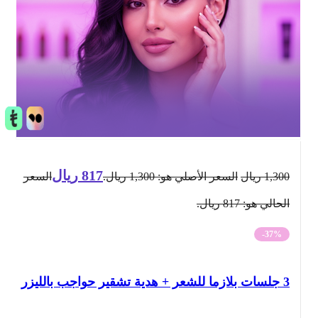
817
ريال
1,300
ريال
السعر الأصلي هو: 1,300 ريال.
السعر
الحالي هو: 817 ريال.
-37%
3 جلسات بلازما للشعر + هدية تشقير حواجب بالليزر