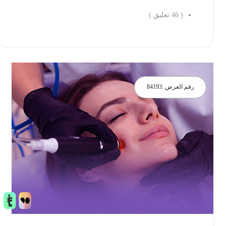
(
46
تعليق )
احجز الان
رقم العرض :
84193