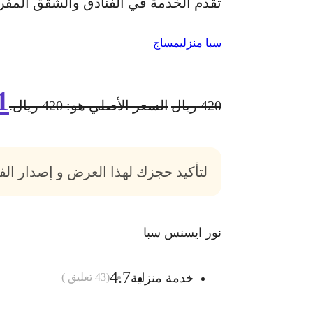
تقدم الخدمة في الفنادق والشقق المف
سبا منزلي
مساج
1
420
ريال
السعر الأصلي هو: 420 ريال.
لتأكيد حجزك لهذا العرض و إصدار ال
نور ايسنس سبا
4.7
خدمة منزلية
(
43
تعليق )