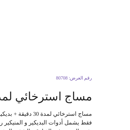
رقم العرض:
80708
مساج استرخائي لمدة 30 دقيقة + بديكير ومنيكير تنظيف لليدين 
مساج استرخائي لم