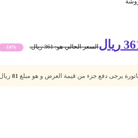
روشة
36
ريال
السعر الحالي هو: 361 ريال.
-14%
فاتورة يرجى دفع جزء من قيمة العرض و هو مبلغ
81
ريال،