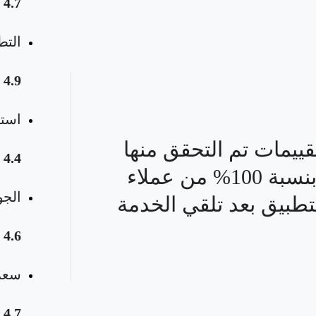
4.7
التط
4.9
استق
قييمات تم التحقق منها
4.4
بنسبة 100% من عملاء
الجو
تطبيق بعد تلقي الخدمة
4.6
سعر 
4.7