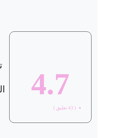
موقع العيادة
ت
4.7
ال
(
43
تعليق )