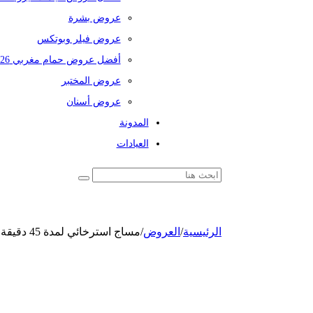
عروض بشرة
عروض فيلر وبوتكس
أفضل عروض حمام مغربي 2026
عروض المختبر
عروض أسنان
المدونة
العيادات
الرئيسية
/
العروض
/
مساج استرخائي لمدة 45 دقيقة + تنظيف بشرة عميق وإزالة الرؤوس السوداء