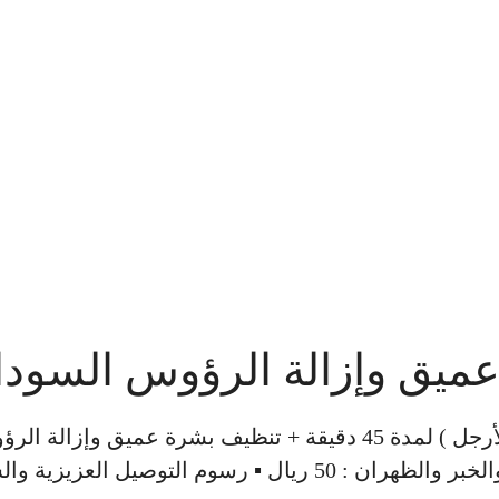
مساج من اختيارك ( استرخائي – سويدي – علاجي – بالأخشاب – كاسات هواء – مساج للكتف والأرجل ) لمدة 45 دقيقة + تنظيف بشرة عميق وإ
السوداء بالبخار تحت إشراف أخصائية افريقية للسيدات فقط ▪ رسوم التوصيل الدمام وسيهات والخبر والظهران : 50 ريال ▪ رسوم التو