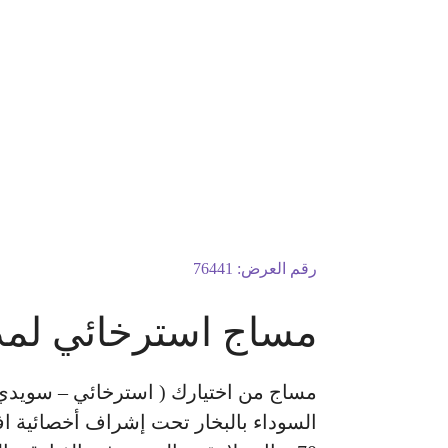
رقم العرض:
76441
مساج استرخائي لمدة 45 دقيقة + تنظيف بشرة عميق وإزالة الرؤوس