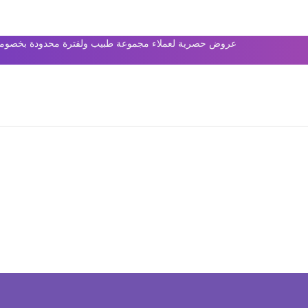
عروض حصرية لعملاء مجموعة طبيب ولفترة محدودة بخصومات 