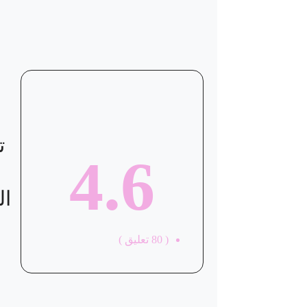
موقع العيادة
ت
4.6
ال
(
80
تعليق )