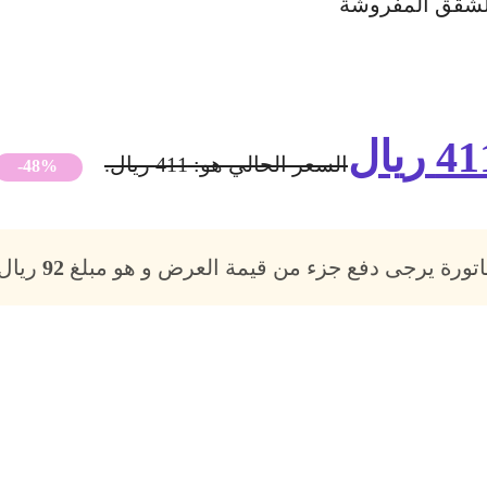
41
ريال
السعر الحالي هو: 411 ريال.
-48%
فاتورة يرجى دفع جزء من قيمة العرض و هو مبلغ
92
ريال،