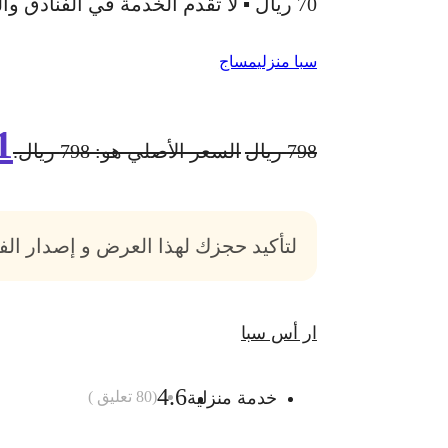
70 ريال ▪ لا تقدم الخدمة في الفنادق والشقق المفروشة
سبا منزلي
مساج
1
798
ريال
السعر الأصلي هو: 798 ريال.
لتأكيد حجزك لهذا العرض و إصدار ال
ار أس سبا
4.6
خدمة منزلية
(
80
تعليق )