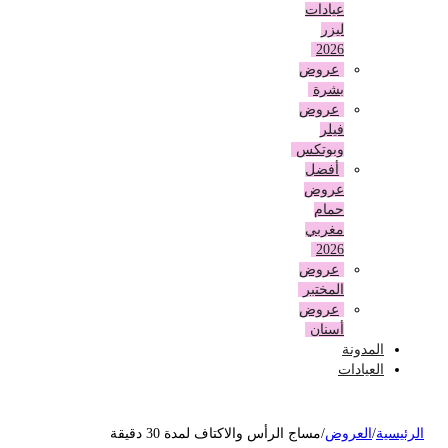
عيادات
ليزر
2026
عروض
بشرة
عروض
فيلر
وبوتكس
أفضل
عروض
حمام
مغربي
2026
عروض
المختبر
عروض
أسنان
المدونة
العيادات
لرئيسية
/
العروض
/
مساج الرأس والاكتاف لمدة 30 دقيقة