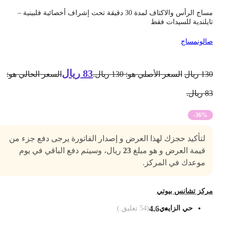
مساج الرأس والاكتاف لمدة 30 دقيقة تحت إشراف أخصائية فلبينية –
ايلندية للسيدات فقط
الون
مساج
83
ريال
13
ريال
السعر الأصلي هو: 130 ريال.
السعر الحالي هو:
 ريال.
-36%
لتأكيد حجزك لهذا العرض و إصدار الفاتورة يرجى دفع جزء من
قيمة العرض و هو مبلغ
23
ريال، وسيتم دفع الباقي في يوم
موعدك في المركز.
ركز تشانس بيوتي
حي الزايدي
4.6
(
54
تعليق )