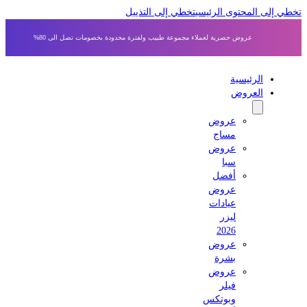
 إلى المحتوى الرئيسي
تخطي إلى التذييل
عروض حصرية لعملاء مجموعة طبيب ولفترة محدودة بخصومات تصل الى 80%
الرئيسية
العروض
عروض
مساج
عروض
سبا
أفضل
عروض
عيادات
ليزر
2026
عروض
بشرة
عروض
فيلر
وبوتكس