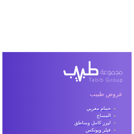
عروض طبيب
حمام مغربي
المساج
ليزر كامل ومناطق
فيلر وبوتكس