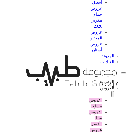
أفضل
عروض
حمام
مغربي
2026
عروض
المختبر
عروض
أسنان
المدونة
العيادات
الرئيسية
العروض
عروض
مساج
عروض
سبا
أفضل
عروض