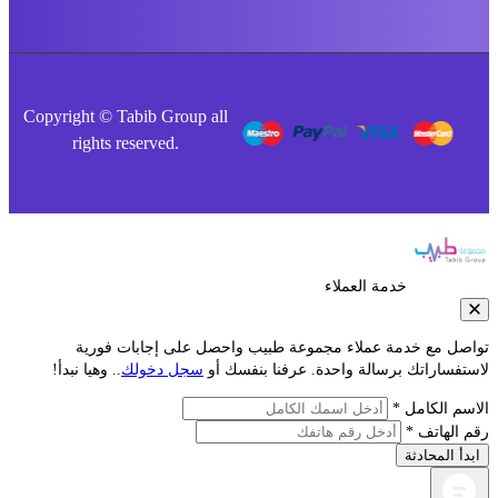
Copyright © Tabib Group all
rights reserved.
خدمة العملاء
صل مع خدمة عملاء مجموعة طبيب واحصل على إجابات فورية
فساراتك برسالة واحدة. عرفنا بنفسك أو
سجل دخولك
.. وهيا نبدأ!
م الكامل *
الهاتف *
أ المحادثة