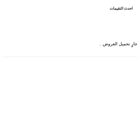
حدث التقيمات
 تحميل العروض...
حمل تطبیق مجموعة طبیب واستعرض أكثر من 9000
عرض من أكثر من 600 عیادة تجمیل