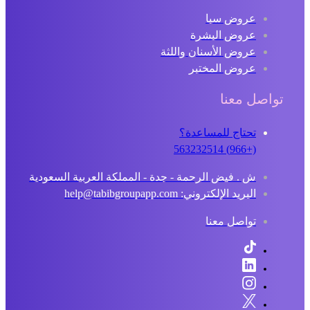
عروض سبا
عروض البشرة
عروض الأسنان واللثة
عروض المختبر
تواصل معنا
تحتاج للمساعدة؟
(+966) 563232514
ش . فيض الرحمة - جدة - المملكة العربية السعودية
البريد الإلكتروني: help@tabibgroupapp.com
تواصل معنا