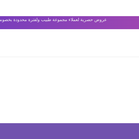
عروض حصرية لعملاء مجموعة طبيب ولفترة محدودة بخصومات 