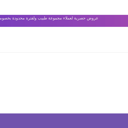
عروض حصرية لعملاء مجموعة طبيب ولفترة محدودة بخصومات 