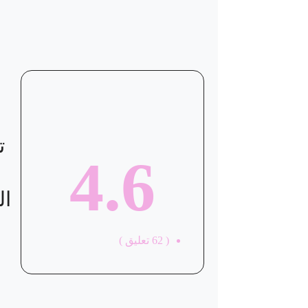
موقع العيادة
ت
4.6
ال
(
62
تعليق )