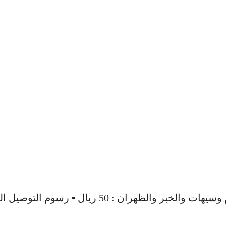
مساج لمفاوي لمدة ساعة تحت إشراف أخصائية افريقية للسيدات فقط ▪ رسوم التوصيل الدمام وسيهات والخبر والظهران : 0