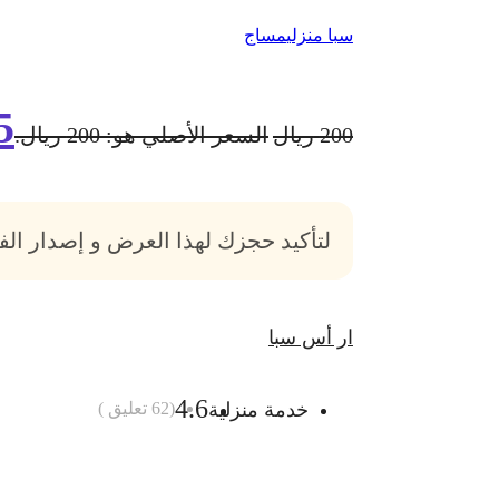
سبا منزلي
مساج
5
200
ريال
السعر الأصلي هو: 200 ريال.
لتأكيد حجزك لهذا العرض و إصدار ال
ار أس سبا
4.6
خدمة منزلية
(
62
تعليق )
أضف الى السلة