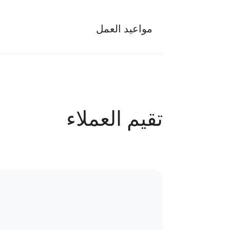
مواعيد العمل
يوميا من الساعه 10 ص الي 9 م
عدد الحجوزات
تقيم العملاء
62 حجز
سياسة الاستبدال و المرتجعات و تغير