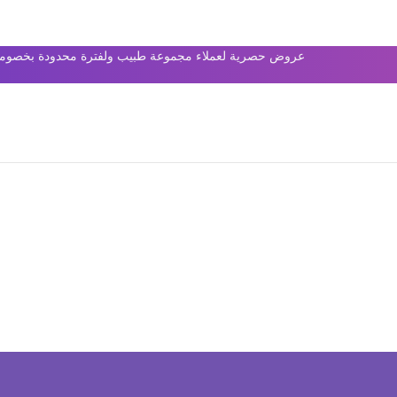
عروض حصرية لعملاء مجموعة طبيب ولفترة محدودة بخصومات 