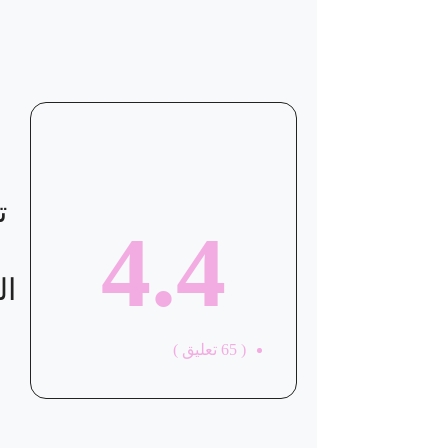
ت
4.4
ال
(
65
تعليق )