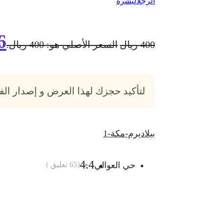
الرجل
البشرة
6
400
ريال
السعر الأصلي هو: 400 ريال.
لتأكيد حجزك لهذا العرض و إصدار ال
بيلاديرم-مكة-1
4.4
حي العوالي
(
65
تعليق )
أضف الى السلة