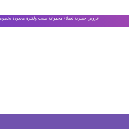
عروض حصرية لعملاء مجموعة طبيب ولفترة محدودة بخصومات 