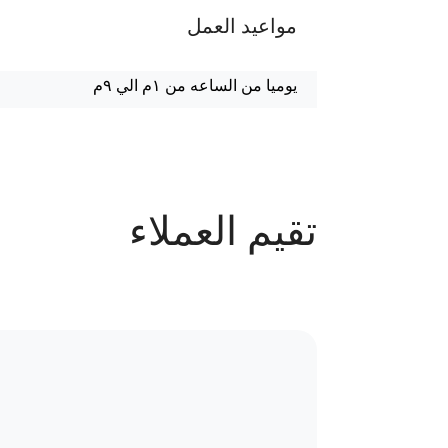
مواعيد العمل
يوميا من الساعه من ١م الي ٩م
عدد الحجوزات
تقيم العملاء
65 حجز
سياسة الاستبدال و المرتجعات و تغير
موقع العيادة