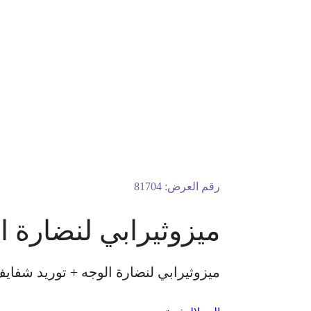
رقم العرض:
81704
ميزوثيرابي لنضارة ا
ميزوثيرابي لنضارة الوجه + توريد شفايف