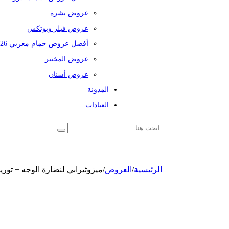
عروض بشرة
عروض فيلر وبوتكس
أفضل عروض حمام مغربي 2026
عروض المختبر
عروض أسنان
المدونة
العيادات
الرئيسية
/
العروض
/
ميزوثيرابي لنضارة الوجه + توري