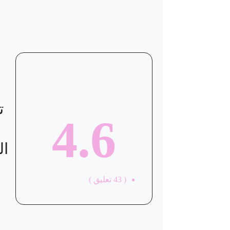
موقع العيادة
ت
4.6
ال
(
43
تعليق )