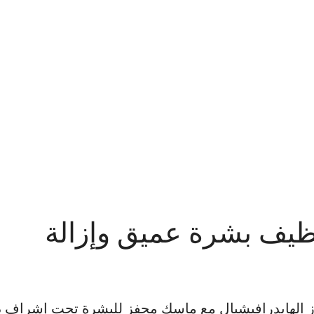
تنظيف بشرة عميق وإزالة
از الهايدرافيشيال مع ماسك محفز للبشرة تحت إشراف د