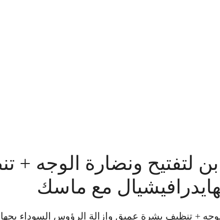
بن لتفتيح ونضارة الوجه + 
هايدرافيشيال مع ماسك
 الوجه + تنظيف بشرة عميق وإزالة الرؤوس السوداء بجه