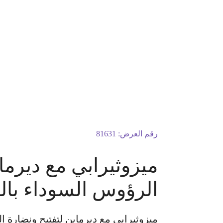
رقم العرض:
81631
ميزوثيرابي مع ديرما
الرؤوس السوداء بال
ميزوثيرابي مع ديرمابن لتفتيح ونضارة