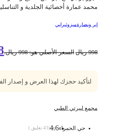
محمد عمارة أخصائية الجلدية و التناسلية خبرة 10 سنوات الكشفية مجانًا
إبر ونضارة
ميزوثيرابي
8
998
ريال
السعر الأصلي هو: 998 ريال.
لتأكيد حجزك لهذا العرض و إصدار ال
مجمع ليبرتي الطبي
4.6
حي الحمراء
(
43
تعليق )