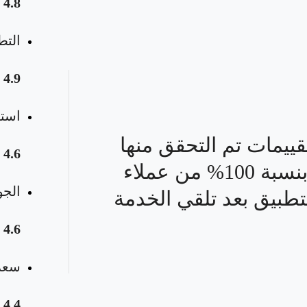
4.8
التط
4.9
استق
قييمات تم التحقق منها
4.6
بنسبة 100% من عملاء
الجو
تطبيق بعد تلقي الخدمة
4.6
سعر 
4.4