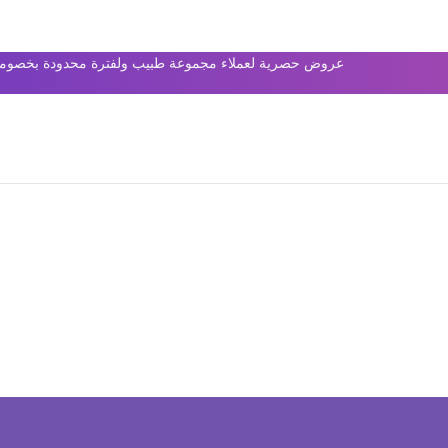
عروض حصرية لعملاء مجموعة طبيب ولفترة محدودة بخصومات 