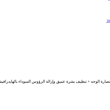
ونضارة الوجه + تنظيف بشرة عميق وإزالة الرؤوس السوداء بالهايدراف