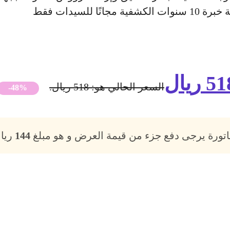
 للسيدات فقط
51
ريال
السعر الحالي هو: 518 ريال.
-48%
فاتورة يرجى دفع جزء من قيمة العرض و هو مبلغ
144
ريال