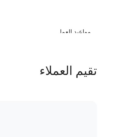
أضف الى السلة
مواعيد العمل
يوميا من الساعة 1 م الى 9 م
تقيم العملاء
عدد الحجوزات
43 حجز
سياسة الاستبدال و المرتجعات و تغير