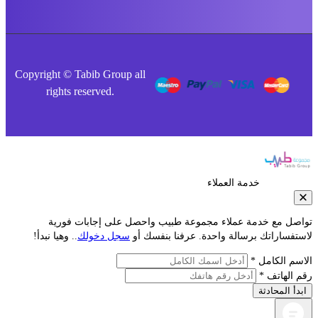
Copyright © Tabib Group all
rights reserved.
خدمة العملاء
صل مع خدمة عملاء مجموعة طبيب واحصل على إجابات فورية
فساراتك برسالة واحدة. عرفنا بنفسك أو
سجل دخولك
.. وهيا نبدأ!
م الكامل *
الهاتف *
أ المحادثة