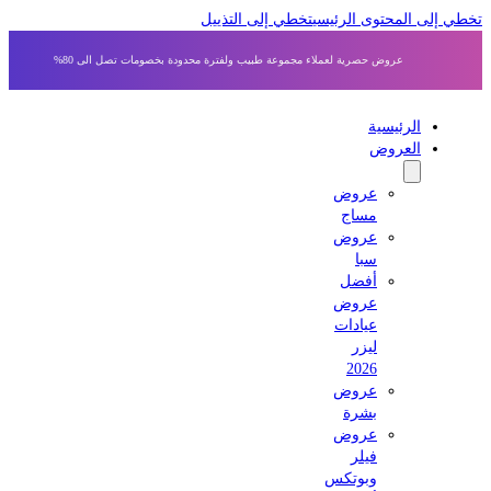
 إلى المحتوى الرئيسي
تخطي إلى التذييل
عروض حصرية لعملاء مجموعة طبيب ولفترة محدودة بخصومات تصل الى 80%
الرئيسية
العروض
عروض
مساج
عروض
سبا
أفضل
عروض
عيادات
ليزر
2026
عروض
بشرة
عروض
فيلر
وبوتكس