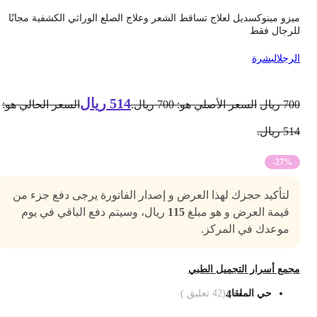
يزو مينوكسديل لعلاج تساقط الشعر وعلاج الصلع الوراثي الكشفية مجانًا
لرجال فقط
لرجل
البشرة
514
ريال
70
ريال
السعر الأصلي هو: 700 ريال.
السعر الحالي هو:
5 ريال.
-27%
لتأكيد حجزك لهذا العرض و إصدار الفاتورة يرجى دفع جزء من
قيمة العرض و هو مبلغ
115
ريال، وسيتم دفع الباقي في يوم
موعدك في المركز.
جمع أسرار التجميل الطبي
حي الملقا
4
(
42
تعليق )