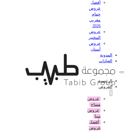
أفضل
عروض
حمام
مغربي
2026
عروض
المختبر
عروض
أسنان
المدونة
العيادات
الرئيسية
العروض
عروض
مساج
عروض
سبا
أفضل
عروض