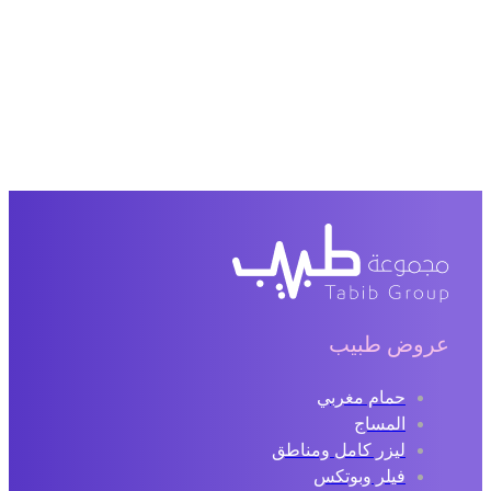
عروض طبيب
حمام مغربي
المساج
ليزر كامل ومناطق
فيلر وبوتكس