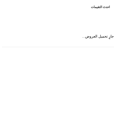
حدث التقيمات
 تحميل العروض...
حمل تطبیق مجموعة طبیب واستعرض أكثر من 9000
عرض من أكثر من 600 عیادة تجمیل