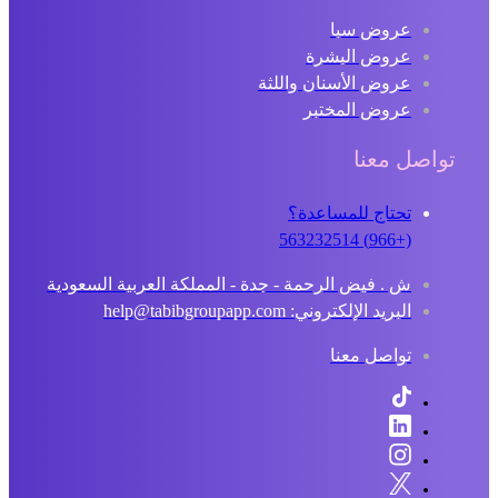
عروض سبا
عروض البشرة
عروض الأسنان واللثة
عروض المختبر
تواصل معنا
تحتاج للمساعدة؟
(+966) 563232514
ش . فيض الرحمة - جدة - المملكة العربية السعودية
البريد الإلكتروني: help@tabibgroupapp.com
تواصل معنا