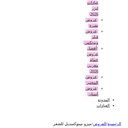
عيادات
ليزر
2026
عروض
بشرة
عروض
فيلر
وبوتكس
أفضل
عروض
حمام
مغربي
2026
عروض
المختبر
عروض
أسنان
المدونة
العيادات
لرئيسية
/
العروض
/
ميزو مينوكسديل للشعر