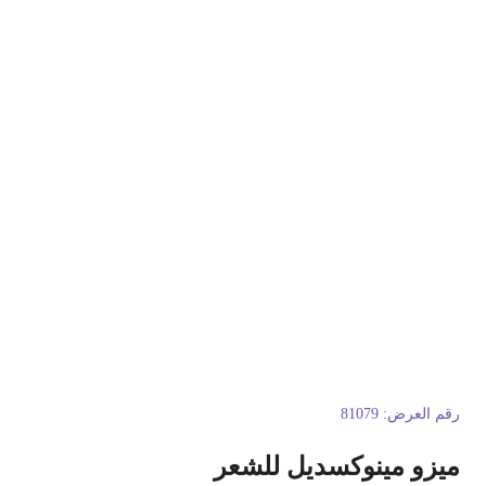
قم العرض:
81079
يزو مينوكسديل للشعر