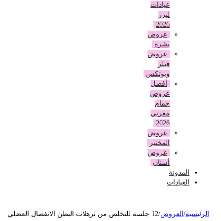
عيادات
ليزر
2026
عروض
بشرة
عروض
فيلر
وبوتكس
أفضل
عروض
حمام
مغربي
2026
عروض
المختبر
عروض
أسنان
المدونة
العيادات
لرئيسية
/
العروض
/
12 جلسة للتخلص من ترهلات البطن الانفصال العضلي