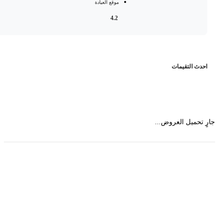
موقع العيادة
4.2
حدث التقيمات
 تحميل العروض...
حمل تطبیق مجموعة طبیب واستعرض أكثر من 9000
عرض من أكثر من 600 عیادة تجمیل