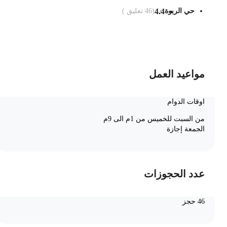
حي الربوة
4.4
(
46
تعليق )
ضف الى السلة
مواعيد العمل
اوقات الدوام
من السبت للخميس من 1م الى 9م
الجمعة إجازة
عدد الحجوزات
46 حجز