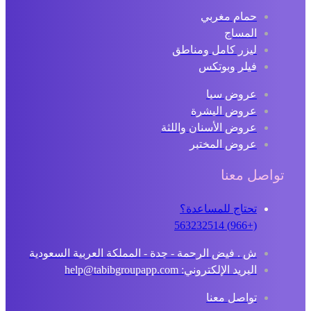
حمام مغربي
المساج
ليزر كامل ومناطق
فيلر وبوتكس
عروض سبا
عروض البشرة
عروض الأسنان واللثة
عروض المختبر
تواصل معنا
تحتاج للمساعدة؟
(+966) 563232514
ش . فيض الرحمة - جدة - المملكة العربية السعودية
البريد الإلكتروني: help@tabibgroupapp.com
تواصل معنا