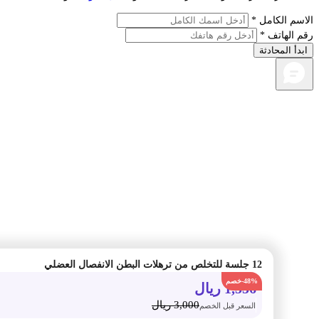
م الكامل *
الهاتف *
أ المحادثة
12 جلسة للتخلص من ترهلات البطن الانفصال العضلي
-48%
1,556
ريال
3,000
ريال
السعر قبل الخصم