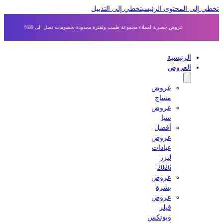
 إلى المحتوى الرئيسي
تخطي إلى التذييل
عروض حصرية لعملاء مجموعة طبيب ولفترة محدودة بخصومات تصل الى 80%
الرئيسية
العروض
عروض
مساج
عروض
سبا
أفضل
عروض
عيادات
ليزر
2026
عروض
بشرة
عروض
فيلر
وبوتكس