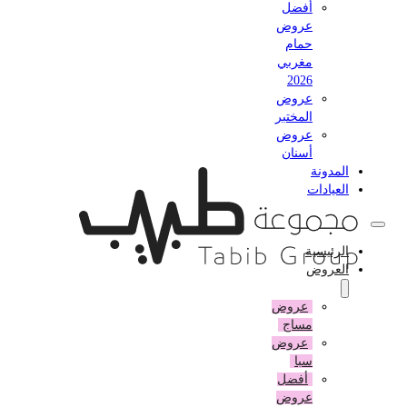
أفضل
عروض
حمام
مغربي
2026
عروض
المختبر
عروض
أسنان
المدونة
العيادات
الرئيسية
العروض
عروض
مساج
عروض
سبا
أفضل
عروض