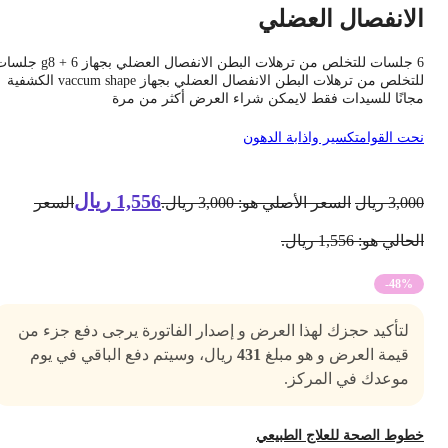
لانفصال العضلي
6 جلسات للتخلص من ترهلات البطن الانفصال العضلي بجهاز g8 + 6 جلسات
للتخلص من ترهلات البطن الانفصال العضلي بجهاز vaccum shape الكشفية
جانًا للسيدات فقط لايمكن شراء العرض أكثر من مرة
حت القوام
تكسير واذابة الدهون
1,556
ريال
3,00
ريال
السعر الأصلي هو: 3,000 ريال.
السعر
حالي هو: 1,556 ريال.
-48%
لتأكيد حجزك لهذا العرض و إصدار الفاتورة يرجى دفع جزء من
قيمة العرض و هو مبلغ
431
ريال، وسيتم دفع الباقي في يوم
موعدك في المركز.
طوط الصحة للعلاج الطبيعي