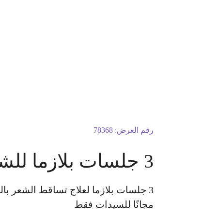
رقم العرض:
78368
3 جلسات بلازما للشعر + تشقير حواجب بالليزر
مجانًا للسيدات فقط