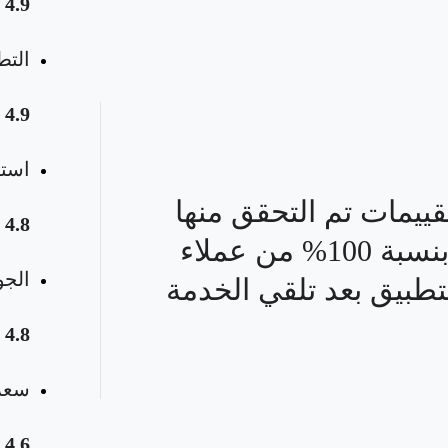
4.9
التط
4.9
استق
قييمات تم التحقق منها
4.8
بنسبة 100% من عملاء
الجو
تطبيق بعد تلقي الخدمة
4.8
سعر 
4.6