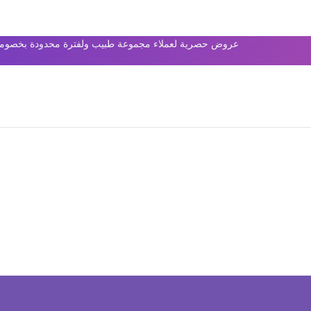
عروض حصرية لعملاء مجموعة طبيب ولفترة محدودة بخصومات 