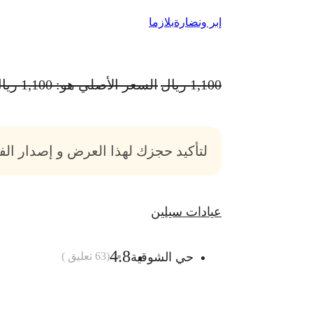
إبر ونضارة
بلازما
1,100
ريال
السعر الأصلي هو: 1,100 ريال.
لتأكيد حجزك لهذا العرض و إصدار ال
عيادات سيلين
4.8
حي الشوقية
(
63
تعليق )
أضف الى السلة