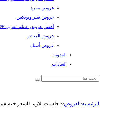
عروض بشرة
عروض فيلر وبوتكس
أفضل عروض حمام مغربي 2026
عروض المختبر
عروض أسنان
المدونة
العيادات
الرئيسية
/
العروض
/
3 جلسات بلازما للشعر + تشقير حواجب بالليزر