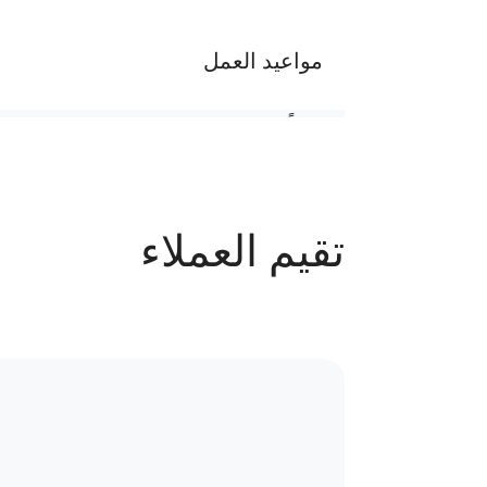
مواعيد العمل
يومياً من الساعة ٢ م الي ١٠ م والجمعة اجازة
عدد الحجوزات
تقيم العملاء
63 حجز
سياسة الاستبدال و المرتجعات و تغير