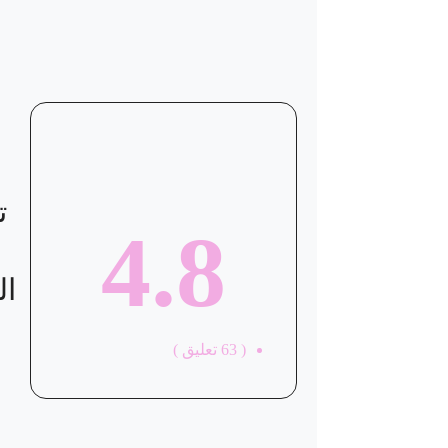
موقع العيادة
ت
4.8
ال
(
63
تعليق )