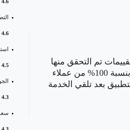
4.6
 المواعيد
التط
4.6
استق
قييمات تم التحقق منها
4.5
بنسبة 100% من عملاء
الجو
تطبيق بعد تلقي الخدمة
4.3
سعر 
4.3