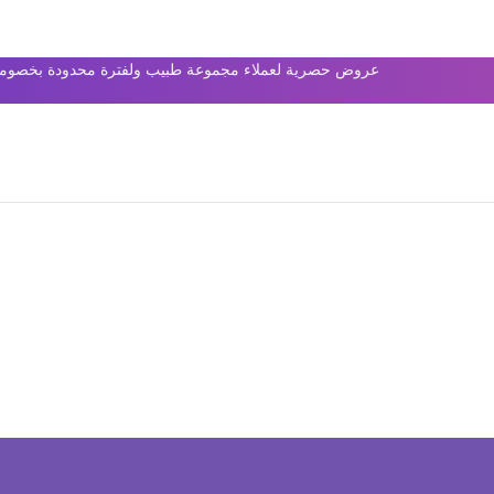
عروض حصرية لعملاء مجموعة طبيب ولفترة محدودة بخصومات 