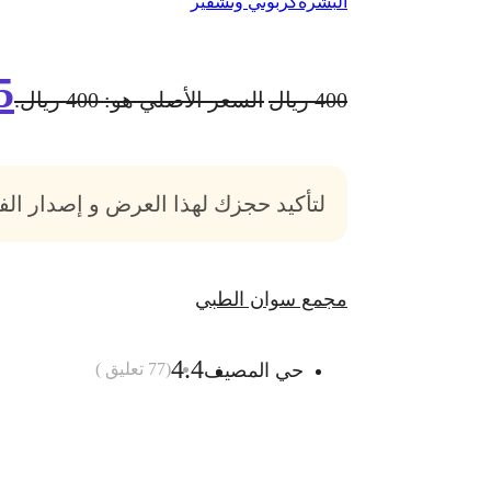
البشرة
كربوني وتشقير
5
400
ريال
السعر الأصلي هو: 400 ريال.
لتأكيد حجزك لهذا العرض و إصدار ال
مجمع سوان الطبي
4.4
حي المصيف
(
77
تعليق )
أضف الى السلة