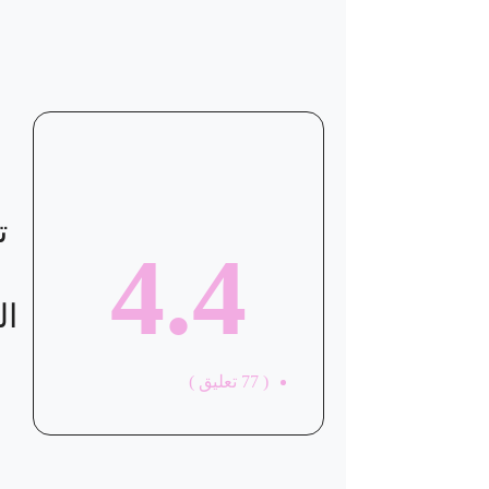
سياسة الاستبدال و المرتجعات و تغير
موقع العيادة
ت
4.4
ال
(
77
تعليق )