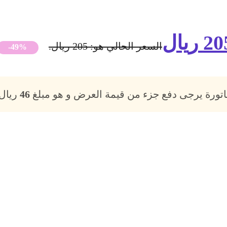
20
ريال
السعر الحالي هو: 205 ريال.
-49%
فاتورة يرجى دفع جزء من قيمة العرض و هو مبلغ
46
ريال،