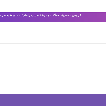
عروض حصرية لعملاء مجموعة طبيب ولفترة محدودة بخصومات 