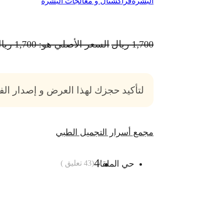
البشرة
فراكشنال و معالجات البشرة
1,700
ريال
السعر الأصلي هو: 1,700 ريال.
لتأكيد حجزك لهذا العرض و إصدار ال
مجمع أسرار التجميل الطبي
4
حي الملقا
(
43
تعليق )
أضف الى السلة