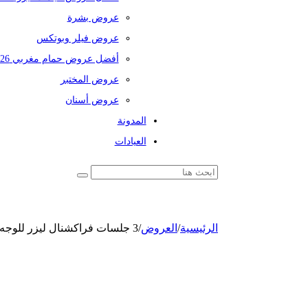
عروض بشرة
عروض فيلر وبوتكس
أفضل عروض حمام مغربي 2026
عروض المختبر
عروض أسنان
المدونة
العيادات
الرئيسية
/
العروض
/
3 جلسات فراكشنال ليزر للوجه لإزالة آثار حب الشباب والندب