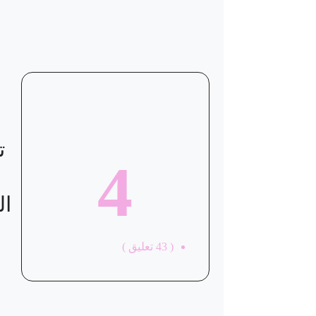
ت
4
ال
(
43
تعليق )