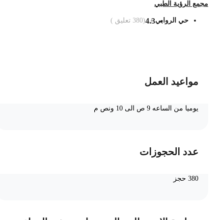
جمع الرؤية الطبي
حي الروابي
4.3
(
380
تعليق )
ضف الى السلة
مواعيد العمل
يوميا من الساعه 9 ص الى 10 ونص م
عدد الحجوزات
380 حجز