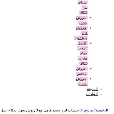
عيادات
ليزر
2026
عروض
بشرة
عروض
فيلر
وبوتكس
أفضل
عروض
حمام
مغربي
2026
عروض
المختبر
عروض
أسنان
المدونة
العيادات
لرئيسية
/
العروض
/
3 جلسات ليزر جسم كامل مع 3 رتوش بجهاز ديكا - جنتل