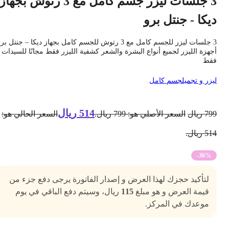
3 جلسات ليزر جسم كامل مع 3 رتوش بجهاز
يكا - جنتل برو
3 جلسات ليزر للجسم كامل مع 3 رتوش للجسم كامل بجهاز ديكا – جنتل برو
جهزة الليزر لجميع أنواع البشرة والشعر كشفية الليزر فقط مجانًا للسيدات
قط
يزر و تجميل
جسم كامل
514
ريال
79
ريال
السعر الأصلي هو: 799 ريال.
السعر الحالي هو:
5 ريال.
-36%
لتأكيد حجزك لهذا العرض و إصدار الفاتورة يرجى دفع جزء من
قيمة العرض و هو مبلغ
115
ريال، وسيتم دفع الباقي في يوم
موعدك في المركز.