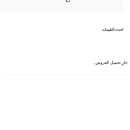
4.2
حدث التقيمات
 تحميل العروض...
حمل تطبیق مجموعة طبیب واستعرض أكثر من 9000
عرض من أكثر من 600 عیادة تجمیل