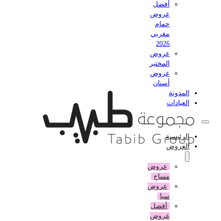
أفضل
عروض
حمام
مغربي
2026
عروض
المختبر
عروض
أسنان
المدونة
العيادات
الرئيسية
العروض
عروض
مساج
عروض
سبا
أفضل
عروض