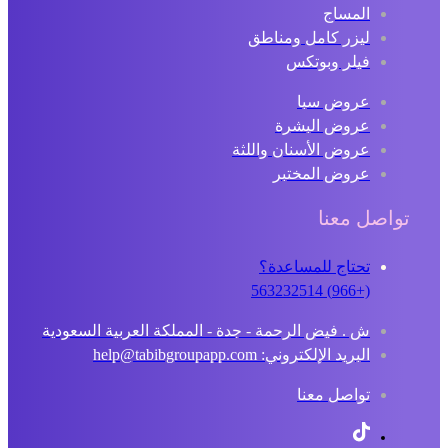
المساج
ليزر كامل ومناطق
فيلر وبوتكس
عروض سبا
عروض البشرة
عروض الأسنان واللثة
عروض المختبر
تواصل معنا
تحتاج للمساعدة؟
(+966) 563232514
ش . فيض الرحمة - جدة - المملكة العربية السعودية
البريد الإلكتروني: help@tabibgroupapp.com
تواصل معنا