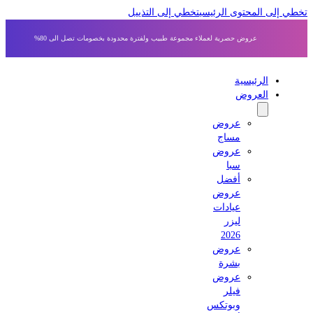
 إلى المحتوى الرئيسي
تخطي إلى التذييل
عروض حصرية لعملاء مجموعة طبيب ولفترة محدودة بخصومات تصل الى 80%
الرئيسية
العروض
عروض
مساج
عروض
سبا
أفضل
عروض
عيادات
ليزر
2026
عروض
بشرة
عروض
فيلر
وبوتكس